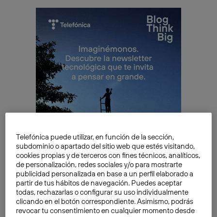
Telefónica puede utilizar, en función de la sección,
subdominio o apartado del sitio web que estés visitando,
cookies propias y de terceros con fines técnicos, analíticos,
de personalización, redes sociales y/o para mostrarte
publicidad personalizada en base a un perfil elaborado a
Escáner corporal en 3D y los
partir de tus hábitos de navegación. Puedes aceptar
todas, rechazarlas o configurar su uso individualmente
sistemas de recomendación
clicando en el botón correspondiente. Asimismo, podrás
revocar tu consentimiento en cualquier momento desde
Los sistemas de recomendación de tallas mediante