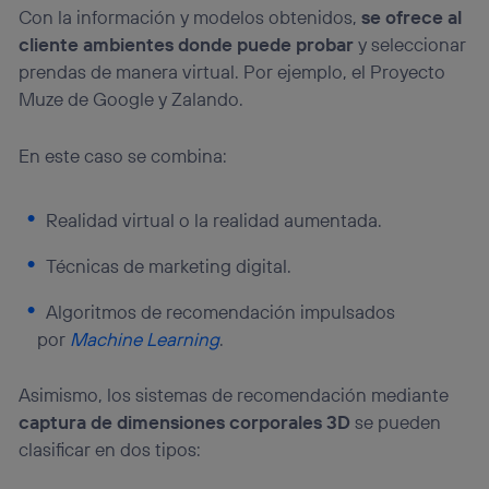
identificador. Típicamente:
Con la información y modelos obtenidos,
se ofrece al
Si utilizas una
conexión de banda ancha
(p. ej., Wi-Fi),
cliente ambientes donde puede probar
y seleccionar
el marketing o análisis se realizará en función de las
prendas de manera virtual. Por ejemplo, el Proyecto
actividades de navegación de los miembros del hogar
Muze de Google y Zalando.
que hayan dado su consentimiento.
Si utilizas
datos móviles
, el marketing será más
personalizado, ya que se basará únicamente en la
En este caso se combina:
navegación del usuario del móvil.
Puedes gestionar los consentimientos Utiq seleccionando
Realidad virtual o la realidad aumentada.
“Administrar Utiq” en la parte inferior de esta página web o
visitando el
portal de privacidad de Utiq
Técnicas de marketing digital.
(“consenthub”)
. Para más información, consulta
la
política de privacidad de Utiq
.
Algoritmos de recomendación impulsados
por
Machine Learning
.
Asimismo, los sistemas de recomendación mediante
captura de dimensiones corporales 3D
se pueden
clasificar en dos tipos: