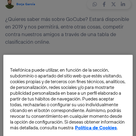
Borja García
¿Quieres saber más sobre GoCube? Estará disponible
en 2019 y nos permitirá, entre otras cosas, competir
contra nuestros amigos a través de una tabla de
clasificación online.
El cubo mágico, más conocido como cubo de Rubik,
nació en 1974 de la mano de
Ernő Rubik
, profesor de
Telefónica puede utilizar, en función de la sección,
arquitectura en Budapest, Hungría. Su creador estaba
subdominio o apartado del sitio web que estés visitando,
obsesionado con las figuras geométricas y la
cookies propias y de terceros con fines técnicos, analíticos,
de personalización, redes sociales y/o para mostrarte
construcción en 3D, y llevaba tiempo intentando que
publicidad personalizada en base a un perfil elaborado a
éstas se pudieran mover internamente sin romperse.
partir de tus hábitos de navegación. Puedes aceptar
todas, rechazarlas o configurar su uso individualmente
clicando en el botón correspondiente. Asimismo, podrás
No fue hasta 1977 cuando una versión mejorada de
revocar tu consentimiento en cualquier momento desde
este cubo mágico se puso a la venta en una tienda de
la opción de configuración. Si deseas obtener información
juguetes de Budapest sin mucho éxito. Más tarde,
más detallada, consulta nuestra
Política de Cookies
.
Tom Kremer
, inventor y comercializador de juegos,