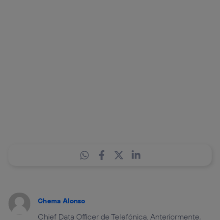
Puedes gestionar los consentimientos Utiq seleccionando
“Administrar Utiq” en la parte inferior de esta página web o
visitando el
portal de privacidad de Utiq
(“consenthub”)
. Para más información, consulta
la
política de privacidad de Utiq
.
Chema Alonso
Chief Data Officer de Telefónica. Anteriormente,