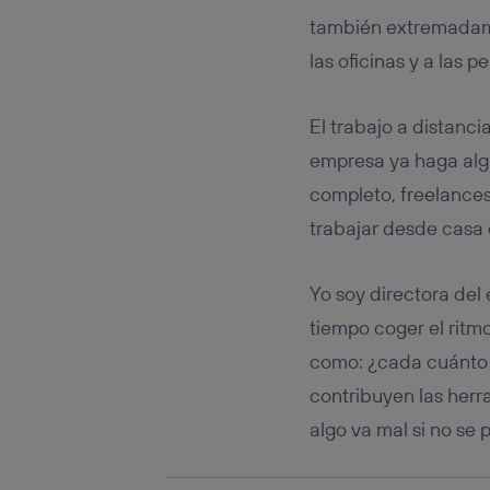
Este iden
conecte s
también extremadame
Típicame
las oficinas y a las 
Si util
realiz
hayan 
El trabajo a distanci
Si util
empresa ya haga algú
únicam
completo, freelances
Puedes ge
inferior 
trabajar desde casa
Para más 
Yo soy directora del
tiempo coger el ritm
como: ¿cada cuánto 
contribuyen las herr
algo va mal si no se