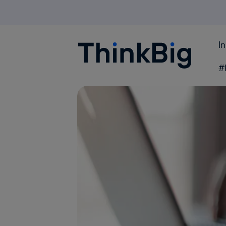
I
Blogthinkbig.com
#