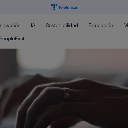
nnovación
IA
Sostenibilidad
Educación
M
PeopleFirst