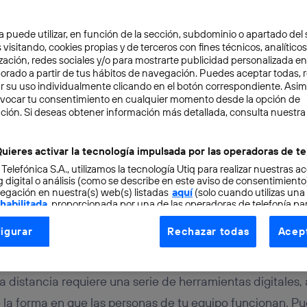
a puede utilizar, en función de la sección, subdominio o apartado del 
 visitando, cookies propias y de terceros con fines técnicos, analíticos
zación, redes sociales y/o para mostrarte publicidad personalizada e
aborado a partir de tus hábitos de navegación. Puedes aceptar todas, 
r su uso individualmente clicando en el botón correspondiente. Asi
evocar tu consentimiento en cualquier momento desde la opción de
OCIO
6 min
ción. Si deseas obtener información más detallada, consulta nuestra
 para gestionar un equi
uieres activar la tecnología impulsada por las operadoras de te
 Telefónica S.A., utilizamos la tecnología Utiq para realizar nuestras a
a
 digital o análisis (como se describe en este aviso de consentimient
egación en nuestra(s) web(s) listadas
aquí
(solo cuando utilizas una
 habilitada
, proporcionada por una de las operadoras de telefonía par
tu consentimiento en cada página web).
igurar
Rechazar todas
Acept
ogía Utiq está diseñada con la privacidad como prioridad ofreciéndot
ogía utiliza un identificador cifrado creado por tu
operadora de tele
o tu dirección IP y otra información de la cuenta de cliente de telec
a distancia requiere una serie de herramientas digitales,
 a la conexión que utilizas (p. ej., número de teléfono móvil).
la forma en que las personas de tu equipo funcionan. Pued