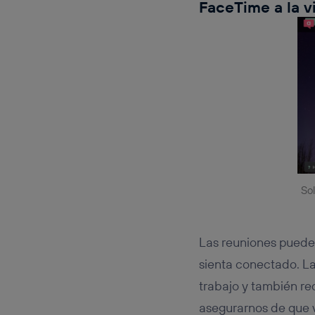
FaceTime a la v
Sol
Las reuniones pueden
sienta conectado. La
trabajo y también r
asegurarnos de que v