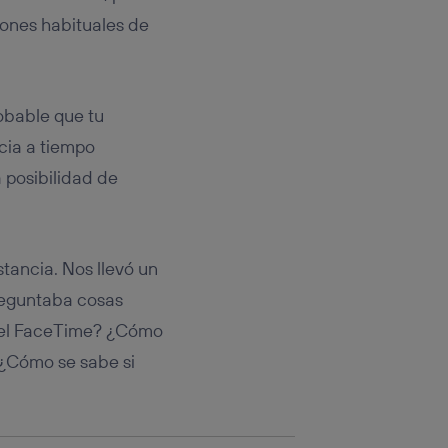
rsona que
tificador.
ones habituales de
sis se
 hogar que
robable que tu
sará
cia a tiempo
 posibilidad de
n la parte
onsenthub”)
.
stancia. Nos llevó un
preguntaba cosas
a el FaceTime? ¿Cómo
 ¿Cómo se sabe si