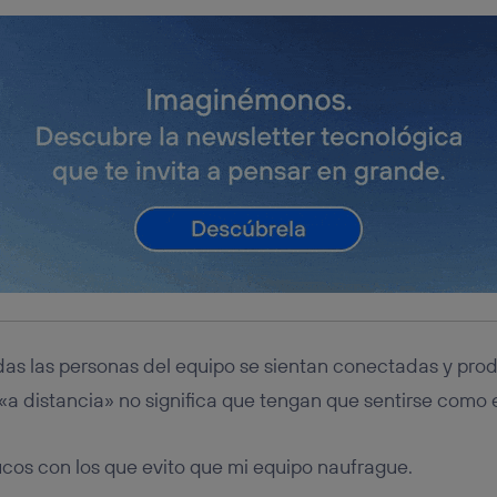
odas las personas del equipo se sientan conectadas y prod
a distancia» no significa que tengan que sentirse como e
ucos con los que evito que mi equipo naufrague.