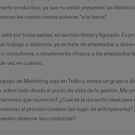
tificador se asigna a la conexión de internet, por lo que cualquier pe
u dispositivo y consienta el uso de la tecnología recibirá el mismo iden
nte productivo, ya que no están presentes las distracci
nte:
personas les cuesta menos ponerse "a la faena".
izas una
conexión de banda ancha
(p. ej., Wi-Fi), el marketing o análi
ará en función de las actividades de navegación de los miembros del
dado su consentimiento.
a está por todas partes, en sentido literal y figurado. Es p
izas
datos móviles
, el marketing será más personalizado, ya que se ba
n trabajo a distancia, ya se trate de empleados a distan
ente en la navegación del usuario del móvil.
 o consultores, o simplemente ofrezca a los empleados la
stionar los consentimientos Utiq seleccionando “Administrar Utiq” e
de esta página web o visitando el
portal de privacidad de Utiq (“c
 de vez en cuando.
información, consulta la
política de privacidad de Utiq
.
 equipo de Marketing aquí en Trello y somos un grupo a di
o, sobre todo desde el punto de vista de la gestión. Me 
tenemos que reunirnos? ¿Cuál es la duración ideal par
amientas al proceso creativo (en lugar de entorpecerlo)?
 pueden observar las conductas?