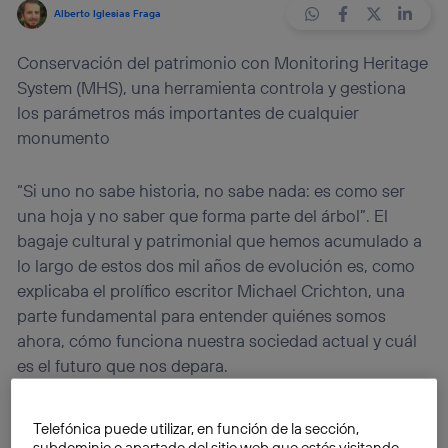
Alberto Iglesias Fraga
Conservación del patrimonio con Monitoring Heritage
System (MHS), una herramienta controla y gestiona
los parámetros más importantes de cualquier
monumento
“Si uno no sabe historia, no sabe nada: es como ser
una hoja y no saber que forma parte del árbol”. El
bagaje cultural y patrimonial que hemos acumulado a
lo largo de estos dos mil años de evolución es, como
explicaba el prolífico escritor Michael Crichton, una
parte fundamental para entender quiénes somos
ahora, cómo funciona nuestra sociedad actual y cuál
es el futuro que nos depara.
Es por ello que desde siempre la humanidad ha
Telefónica puede utilizar, en función de la sección,
luchado contra las vicisitudes del tiempo para
subdominio o apartado del sitio web que estés visitando,