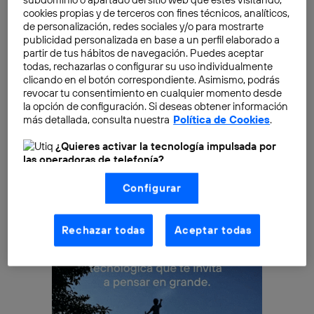
cookies propias y de terceros con fines técnicos, analíticos,
preservar los templos de la cultura de antaño, desde
de personalización, redes sociales y/o para mostrarte
los propios reductos religiosos de épocas anteriores
publicidad personalizada en base a un perfil elaborado a
(iglesias, catedrales, monasterios, templos griegos o
partir de tus hábitos de navegación. Puedes aceptar
romanos…) hasta las grandes obras públicas que
todas, rechazarlas o configurar su uso individualmente
clicando en el botón correspondiente. Asimismo, podrás
marcaron un hito en el progreso civil, como los
revocar tu consentimiento en cualquier momento desde
grandes retratos políticos, acueductos o grandes
la opción de configuración. Si deseas obtener información
puertas y monumentos conmemorativos de toda
más detallada, consulta nuestra
Política de Cookies
.
suerte de batallas ganadas.
¿Quieres activar la tecnología impulsada por
las operadoras de telefonía?
Nosotros, Telefónica S.A., utilizamos la tecnología Utiq para
Configurar
realizar nuestras acciones de marketing digital o análisis
(como se describe en este aviso de consentimiento)
basadas en tu navegación en nuestra(s) web(s)
listadas
aquí
(solo cuando utilizas una
conexión a
Rechazar todas
Aceptar todas
internet habilitada
, proporcionada por una de las
operadoras de telefonía participantes, y otorgas tu
consentimiento en cada página web).
La tecnología Utiq está diseñada con la privacidad como
prioridad ofreciéndote elección y control.
La tecnología utiliza un identificador cifrado creado por tu