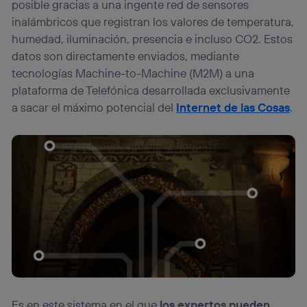
posible gracias a una ingente red de sensores
inalámbricos que registran los valores de temperatura,
humedad, iluminación, presencia e incluso CO2. Estos
datos son directamente enviados, mediante
tecnologías Machine-to-Machine (M2M) a una
plataforma de Telefónica desarrollada exclusivamente
a sacar el máximo potencial del
Internet de las Cosas
.
Es en este sistema en el que
los expertos pueden