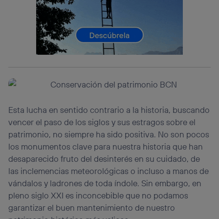
operadora de telefonía
, utilizando tu dirección IP y otra
información de la cuenta de cliente de
telecomunicaciones vinculada a la conexión que utilizas
(p. ej., número de teléfono móvil).
Este identificador se asigna a la conexión de internet, por
lo que cualquier persona que conecte su dispositivo y
consienta el uso de la tecnología recibirá el mismo
identificador. Típicamente:
Si utilizas una
conexión de banda ancha
(p. ej., Wi-Fi),
el marketing o análisis se realizará en función de las
actividades de navegación de los miembros del hogar
Esta lucha en sentido contrario a la historia, buscando
que hayan dado su consentimiento.
vencer el paso de los siglos y sus estragos sobre el
Si utilizas
datos móviles
, el marketing será más
patrimonio, no siempre ha sido positiva. No son pocos
personalizado, ya que se basará únicamente en la
los monumentos clave para nuestra historia que han
navegación del usuario del móvil.
desaparecido fruto del desinterés en su cuidado, de
Puedes gestionar los consentimientos Utiq seleccionando
las inclemencias meteorológicas o incluso a manos de
“Administrar Utiq” en la parte inferior de esta página web o
visitando el
portal de privacidad de Utiq
vándalos y ladrones de toda índole. Sin embargo, en
(“consenthub”)
. Para más información, consulta
pleno siglo XXI es inconcebible que no podamos
la
política de privacidad de Utiq
.
garantizar el buen mantenimiento de nuestro