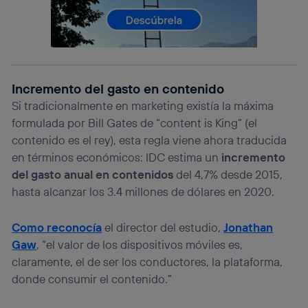
actividades de navegación de los miembros del hogar
que hayan dado su consentimiento.
Si utilizas
datos móviles
, el marketing será más
personalizado, ya que se basará únicamente en la
navegación del usuario del móvil.
Puedes gestionar los consentimientos Utiq seleccionando
Incremento del gasto en contenido
“Administrar Utiq” en la parte inferior de esta página web o
visitando el
portal de privacidad de Utiq
Si tradicionalmente en marketing existía la máxima
(“consenthub”)
. Para más información, consulta
formulada por Bill Gates de “content is King” (el
la
política de privacidad de Utiq
.
contenido es el rey), esta regla viene ahora traducida
en términos económicos: IDC estima un
incremento
del gasto anual en contenidos
del 4,7% desde 2015,
hasta alcanzar los 3.4 millones de dólares en 2020.
Como reconocía
el director del estudio,
Jonathan
Gaw
, “el valor de los dispositivos móviles es,
claramente, el de ser los conductores, la plataforma,
donde consumir el contenido.”