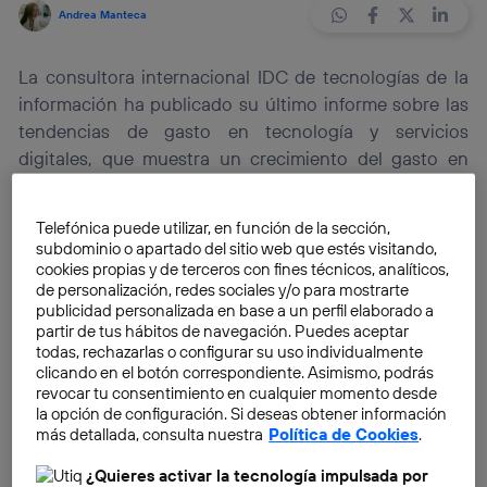
Andrea Manteca
La consultora internacional IDC de tecnologías de la
información ha publicado su último informe sobre las
tendencias de gasto en tecnología y servicios
digitales, que muestra un crecimiento del gasto en
contenido, en detrimento de los dispositivos.
Telefónica puede utilizar, en función de la sección,
Nos lo podíamos ir imaginando. El desarrollo y
subdominio o apartado del sitio web que estés visitando,
proliferación de las plataformas de contenido
cookies propias y de terceros con fines técnicos, analíticos,
de personalización, redes sociales y/o para mostrarte
audiovisual a la carta, y demás tipo de contenido
publicidad personalizada en base a un perfil elaborado a
digital, auspiciado por una notable mejora de los
partir de tus hábitos de navegación. Puedes aceptar
algoritmos de recomendación
, ha venido a colmar
todas, rechazarlas o configurar su uso individualmente
clicando en el botón correspondiente. Asimismo, podrás
una necesidad que el usuario llevaba tiempo
revocar tu consentimiento en cualquier momento desde
manifestando: la oferta de contenido digital de
la opción de configuración. Si deseas obtener información
calidad.
más detallada, consulta nuestra
Política de Cookies
.
¿Quieres activar la tecnología impulsada por