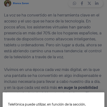
Blanca Zanon
La voz se ha convertido en la herramienta clave en el
acceso y el uso que se hace de la tecnología. En
pocos años, los asistentes virtuales han ganado
presencia en más del 70% de los hogares españoles, a
través de dispositivos como altavoces inteligentes,
tablets u ordenadores. Pero sin lugar a duda, ahora se
está abriendo camino una nueva tendencia: el control
de la televisión a través de la voz.
Vivimos en una época cada vez más digital, en la que
una pantalla se ha convertido en algo indispensable e
incluso necesaria para llevar a cabo nuestro día a día,
y en la que cada vez está más
en auge la posibilidad
de controlar la televisión a través de la voz
. Tiene
sentido, porque hay algo que con el paso de los años
Telefónica puede utilizar, en función de la sección,
no ha cambiado: la voz como medio natural de