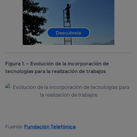
Puedes gestionar los consentimientos Utiq seleccionando
“Administrar Utiq” en la parte inferior de esta página web o
visitando el
portal de privacidad de Utiq
(“consenthub”)
. Para más información, consulta
la
política de privacidad de Utiq
.
Figura 1. – Evolución de la incorporación de
tecnologías para la realización de trabajos
Fuente:
Fundación Telefónica
.