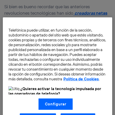
Si bien es bueno recordar que las anteriores
revoluciones tecnológicas han sido
creadoras
netas
de trabajo
, es lógico que provoquen cierta
incertidumbre en el mercado laboral, sobre todo en
Telefónica puede utilizar, en función de la sección,
los segmentos de empleados más expuestos a los
subdominio o apartado del sitio web que estés visitando,
cambios.
cookies propias y de terceros con fines técnicos, analíticos,
de personalización, redes sociales y/o para mostrarte
publicidad personalizada en base a un perfil elaborado a
Si en las anteriores revoluciones industriales, se
partir de tus hábitos de navegación. Puedes aceptar
produjo una devaluación de la importancia de la
todas, rechazarlas o configurar su uso individualmente
clicando en el botón correspondiente. Asimismo, podrás
fuerza física, que fue sustituida rápidamente por
revocar tu consentimiento en cualquier momento desde
motores y máquinas y de ciertas actividad de tareas
la opción de configuración. Si deseas obtener información
con bajo contenido cognitivo que se pudieron
más detallada, consulta nuestra
Política de Cookies
.
automatizar, en esta nueva revolución las más
¿Quieres activar la tecnología impulsada por
afectadas son las actividades que poseen un
las operadoras de telefonía?
determinado nivel cognitivo (ver la Figura 1). En una
Nosotros, Telefónica S.A., utilizamos la tecnología Utiq para
primera fase que denominamos revolución digital
Configurar
realizar nuestras acciones de marketing digital o análisis
(como se describe en este aviso de consentimiento)
afectarán a aquellas con un elevado nivel de
basadas en tu navegación en nuestra(s) web(s)