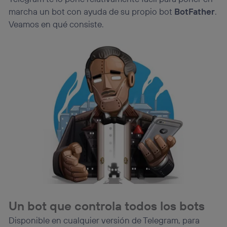
lo que cualquier persona que conecte su dispositivo y
marcha un bot con ayuda de su propio bot
BotFather
.
consienta el uso de la tecnología recibirá el mismo
Veamos en qué consiste.
identificador. Típicamente:
Si utilizas una
conexión de banda ancha
(p. ej., Wi-Fi),
el marketing o análisis se realizará en función de las
actividades de navegación de los miembros del hogar
que hayan dado su consentimiento.
Si utilizas
datos móviles
, el marketing será más
personalizado, ya que se basará únicamente en la
navegación del usuario del móvil.
Puedes gestionar los consentimientos Utiq seleccionando
“Administrar Utiq” en la parte inferior de esta página web o
visitando el
portal de privacidad de Utiq
(“consenthub”)
. Para más información, consulta
la
política de privacidad de Utiq
.
Un bot que controla todos los bots
Disponible en cualquier versión de Telegram, para