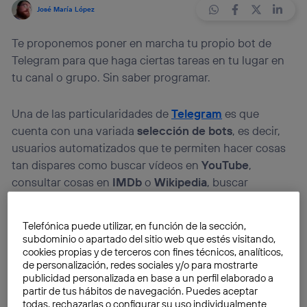
José María López
Te proponemos poner en marcha tu propio bot de
Telegram para que haga ciertas tareas en tu lugar en
tu canal o grupo. Sin saber programar.
Una de las particularidades de
Telegram
es que
cuenta con una variada
selección de bots
, es decir,
usuarios automatizados que te permiten hacer cosas
tan dispares como buscar vídeos en
YouTube
,
consultar cosas en
IMDb
o
Wikipedia
, buscar
imágenes y animaciones GIF o incluso jugar con otros
usuarios.
Telefónica puede utilizar, en función de la sección,
subdominio o apartado del sitio web que estés visitando,
Además de existir bots que puedes
invitar a tus
cookies propias y de terceros con fines técnicos, analíticos,
de personalización, redes sociales y/o para mostrarte
canales o conversaciones
y así usarlos por tu cuenta,
publicidad personalizada en base a un perfil elaborado a
Telegram también permite
crear tu propio bot
e
partir de tus hábitos de navegación. Puedes aceptar
indicarle qué acciones hacer o cómo responder ante
todas, rechazarlas o configurar su uso individualmente