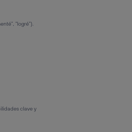
enté”, “logré”).
bilidades clave y