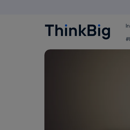
I
Blogthinkbig.com
#