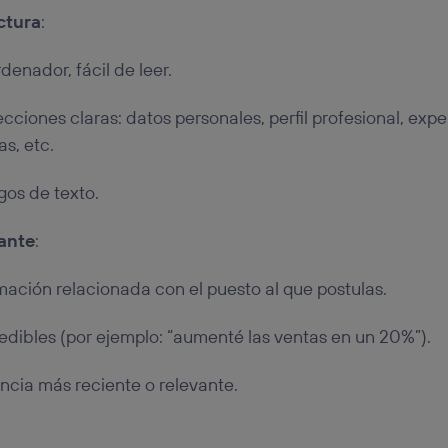
ctura
:
denador, fácil de leer.
ecciones claras: datos personales, perfil profesional, exp
s, etc.
gos de texto.
ante
:
rmación relacionada con el puesto al que postulas.
dibles (por ejemplo: “aumenté las ventas en un 20%”).
encia más reciente o relevante.