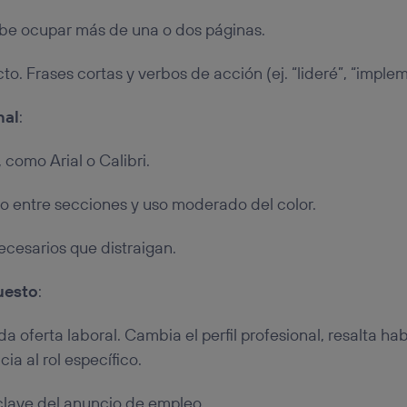
ebe ocupar más de una o dos páginas.
to. Frases cortas y verbos de acción (ej. “lideré”, “implem
nal
:
, como Arial o Calibri.
o entre secciones y uso moderado del color.
ecesarios que distraigan.
uesto
:
a oferta laboral. Cambia el perfil profesional, resalta ha
ia al rol específico.
clave del anuncio de empleo.