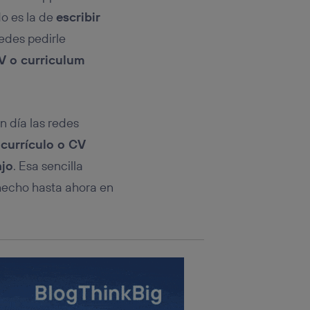
rsona que
tificador.
do es la de
escribir
edes pedirle
sis se
V o curriculum
 hogar que
sará
 día las redes
n la parte
onsenthub”)
.
 currículo o CV
ajo
. Esa sencilla
 hecho hasta ahora en