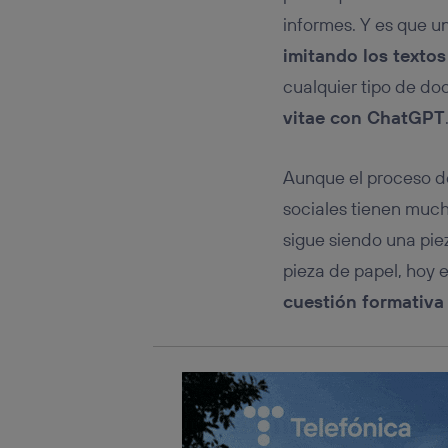
Este iden
conecte s
informes. Y es que u
Típicame
imitando los textos
Si util
cualquier tipo de do
realiz
hayan 
vitae con ChatGPT
Si util
únicam
Aunque el proceso 
Puedes ge
inferior 
sociales tienen much
Para más 
sigue siendo una pie
pieza de papel, hoy 
cuestión formativa 