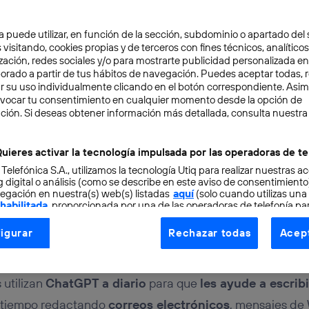
a puede utilizar, en función de la sección, subdominio o apartado del 
 visitando, cookies propias y de terceros con fines técnicos, analíticos
zación, redes sociales y/o para mostrarte publicidad personalizada e
aborado a partir de tus hábitos de navegación. Puedes aceptar todas, 
r su uso individualmente clicando en el botón correspondiente. Asi
evocar tu consentimiento en cualquier momento desde la opción de
NCIA ARTIFICIAL
6 min
ción. Si deseas obtener información más detallada, consulta nuestra
ts de ChatGPT en espa
uieres activar la tecnología impulsada por las operadoras de te
 Telefónica S.A., utilizamos la tecnología Utiq para realizar nuestras a
 CV o curriculum vitae
 digital o análisis (como se describe en este aviso de consentimient
egación en nuestra(s) web(s) listadas
aquí
(solo cuando utilizas una
 habilitada
, proporcionada por una de las operadoras de telefonía par
tu consentimiento en cada página web).
igurar
Rechazar todas
Acept
ogía Utiq está diseñada con la privacidad como prioridad ofreciéndot
ogía utiliza un identificador cifrado creado por tu
operadora de tele
o tu dirección IP y otra información de la cuenta de cliente de telec
 utilizan
ChatGPT a diario
para que
les ayude a escribi
 a la conexión que utilizas (p. ej., número de teléfono móvil).
e tiempo redactando
correos electrónicos
, mensajes de