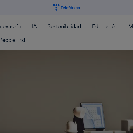
nnovación
IA
Sostenibilidad
Educación
M
PeopleFirst