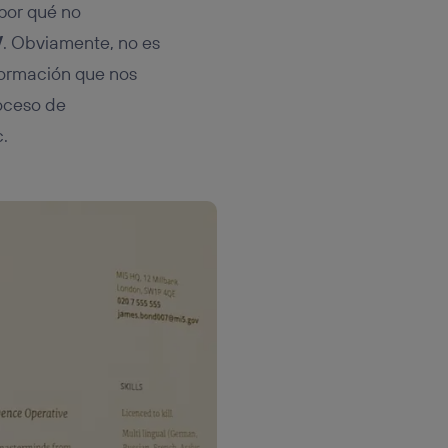
 por qué no
V
. Obviamente, no es
formación que nos
oceso de
.