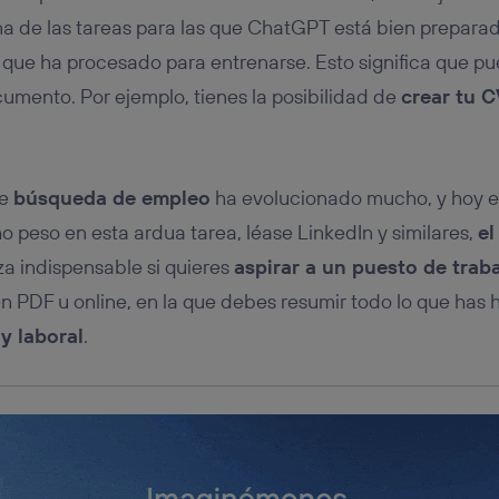
tificador se asigna a la conexión de internet, por lo que cualquier pe
u dispositivo y consienta el uso de la tecnología recibirá el mismo iden
na de las tareas para las que ChatGPT está bien prepara
nte:
que ha procesado para entrenarse. Esto significa que pu
izas una
conexión de banda ancha
(p. ej., Wi-Fi), el marketing o análi
cumento. Por ejemplo, tienes la posibilidad de
crear tu C
ará en función de las actividades de navegación de los miembros del
dado su consentimiento.
.
izas
datos móviles
, el marketing será más personalizado, ya que se ba
ente en la navegación del usuario del móvil.
de
búsqueda de empleo
ha evolucionado mucho, y hoy en
stionar los consentimientos Utiq seleccionando “Administrar Utiq” e
de esta página web o visitando el
portal de privacidad de Utiq (“c
o peso en esta ardua tarea, léase LinkedIn y similares,
el
información, consulta la
política de privacidad de Utiq
.
za indispensable si quieres
aspirar a un puesto de trab
en PDF u online, en la que debes resumir todo lo que has
y laboral
.