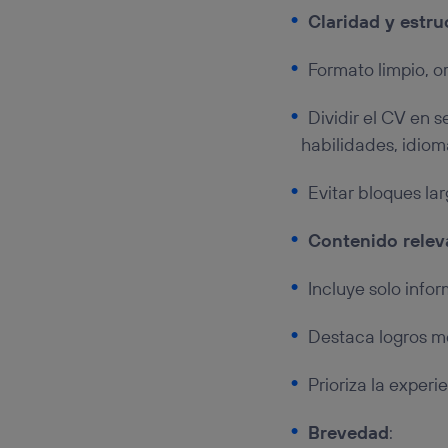
Claridad y estru
Formato limpio, or
Dividir el CV en s
habilidades, idioma
Evitar bloques lar
Contenido relev
Incluye solo info
Destaca logros me
Prioriza la experi
Brevedad
: