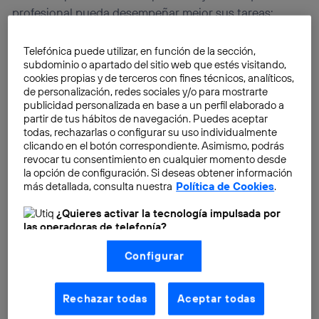
profesional pueda desempeñar mejor sus tareas:
comunicación, adaptación, resolución de problemas,
tolerancia a los cambios… Son solo algunos ejemplos
Telefónica puede utilizar, en función de la sección,
subdominio o apartado del sitio web que estés visitando,
de habilidades blandas que
todos deberíamos tener
.
cookies propias y de terceros con fines técnicos, analíticos,
O al menos,
entrenar y potenciar
en nuestro día a
de personalización, redes sociales y/o para mostrarte
día.
publicidad personalizada en base a un perfil elaborado a
partir de tus hábitos de navegación. Puedes aceptar
todas, rechazarlas o configurar su uso individualmente
clicando en el botón correspondiente. Asimismo, podrás
revocar tu consentimiento en cualquier momento desde
la opción de configuración. Si deseas obtener información
más detallada, consulta nuestra
Política de Cookies
.
¿Quieres activar la tecnología impulsada por
las operadoras de telefonía?
Nosotros, Telefónica S.A., utilizamos la tecnología Utiq para
Configurar
realizar nuestras acciones de marketing digital o análisis
(como se describe en este aviso de consentimiento)
basadas en tu navegación en nuestra(s) web(s)
listadas
aquí
(solo cuando utilizas una
conexión a
Rechazar todas
Aceptar todas
internet habilitada
, proporcionada por una de las
operadoras de telefonía participantes, y otorgas tu