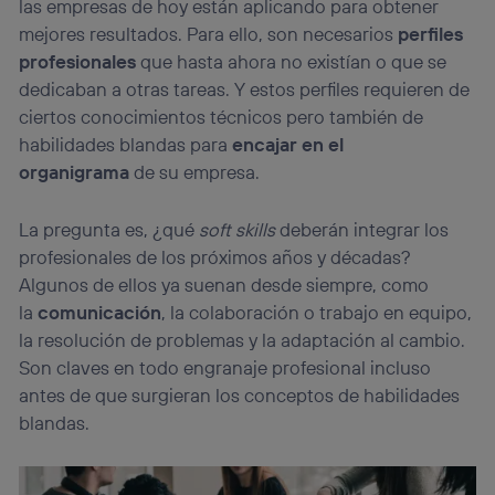
las empresas de hoy están aplicando para obtener
visitando el
portal de privacidad de Utiq
mejores resultados. Para ello, son necesarios
perfiles
(“consenthub”)
. Para más información, consulta
la
política de privacidad de Utiq
.
profesionales
que hasta ahora no existían o que se
dedicaban a otras tareas. Y estos perfiles requieren de
ciertos conocimientos técnicos pero también de
habilidades blandas para
encajar en el
organigrama
de su empresa.
La pregunta es, ¿qué
soft skills
deberán integrar los
profesionales de los próximos años y décadas?
Algunos de ellos ya suenan desde siempre, como
la
comunicación
, la colaboración o trabajo en equipo,
la resolución de problemas y la adaptación al cambio.
Son claves en todo engranaje profesional incluso
antes de que surgieran los conceptos de habilidades
blandas.