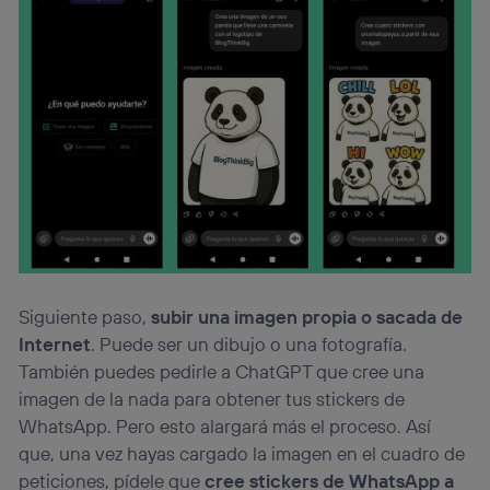
Siguiente paso,
subir una imagen propia o sacada de
Internet
. Puede ser un dibujo o una fotografía.
También puedes pedirle a ChatGPT que cree una
imagen de la nada para obtener tus stickers de
WhatsApp. Pero esto alargará más el proceso. Así
que, una vez hayas cargado la imagen en el cuadro de
peticiones, pídele que
cree stickers de WhatsApp a