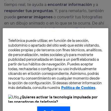
tiempo real, te ayuda a
encontrar información
y a
responder tus preguntas
. Y, para rematarlo, también
puede
generar imágenes
o convertir tus fotografías
en un dibujo animado o en lo que se te ocurra. De ahí
que este asistente de
inteligencia artificial
se haya
vuelto viral en varias ocasiones. Como cuando
Telefónica puede utilizar, en función de la sección,
incorporaron la posibilidad de crear
caricaturas al
subdominio o apartado del sitio web que estés visitando,
estilo Ghibli
. Pero GPT, la IA detrás de ChatGPT, es
cookies propias y de terceros con fines técnicos, analíticos,
capaz de todo eso y mucho más.
de personalización, redes sociales y/o para mostrarte
publicidad personalizada en base a un perfil elaborado a
partir de tus hábitos de navegación. Puedes aceptar
todas, rechazarlas o configurar su uso individualmente
clicando en el botón correspondiente. Asimismo, podrás
revocar tu consentimiento en cualquier momento desde
la opción de configuración. Si deseas obtener información
más detallada, consulta nuestra
Política de Cookies
.
¿Quieres activar la tecnología impulsada por
las operadoras de telefonía?
Nosotros, Telefónica S.A., utilizamos la tecnología Utiq para