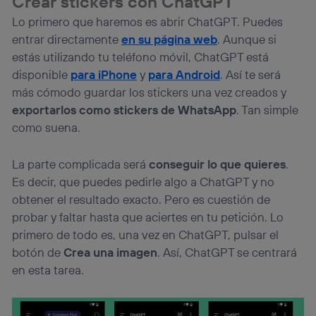
Crear stickers con ChatGPT
Si utilizas
datos móviles
, el marketing será más
personalizado, ya que se basará únicamente en la
Lo primero que haremos es abrir ChatGPT. Puedes
navegación del usuario del móvil.
entrar directamente
en su página web
. Aunque si
Puedes gestionar los consentimientos Utiq seleccionando
estás utilizando tu teléfono móvil, ChatGPT está
“Administrar Utiq” en la parte inferior de esta página web o
disponible
para iPhone
y
para Android
. Así te será
visitando el
portal de privacidad de Utiq
(“consenthub”)
. Para más información, consulta
más cómodo guardar los stickers una vez creados y
la
política de privacidad de Utiq
.
exportarlos como stickers de WhatsApp
. Tan simple
como suena.
La parte complicada será
conseguir lo que quieres
.
Es decir, que puedes pedirle algo a ChatGPT y no
obtener el resultado exacto. Pero es cuestión de
probar y faltar hasta que aciertes en tu petición. Lo
primero de todo es, una vez en ChatGPT, pulsar el
botón de
Crea una imagen
. Así, ChatGPT se centrará
en esta tarea.