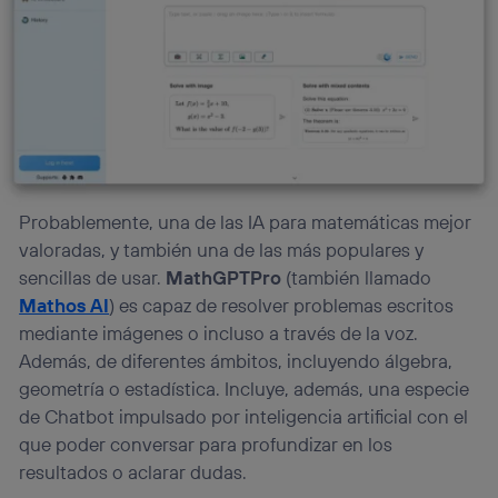
personalizado, ya que se basará únicamente en la
navegación del usuario del móvil.
Puedes gestionar los consentimientos Utiq seleccionando
“Administrar Utiq” en la parte inferior de esta página web o
visitando el
portal de privacidad de Utiq
(“consenthub”)
. Para más información, consulta
la
política de privacidad de Utiq
.
Probablemente, una de las IA para matemáticas mejor
valoradas, y también una de las más populares y
sencillas de usar.
MathGPTPro
(también llamado
Mathos AI
) es capaz de resolver problemas escritos
mediante imágenes o incluso a través de la voz.
Además, de diferentes ámbitos, incluyendo álgebra,
geometría o estadística. Incluye, además, una especie
de Chatbot impulsado por inteligencia artificial con el
que poder conversar para profundizar en los
resultados o aclarar dudas.