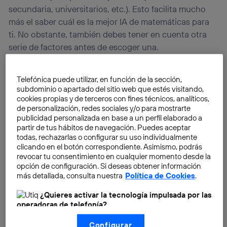
secundaria, universitarios, etc.). Esto facilita mucho
más el saber cuál es la mejor IA de matemáticas para
ti. No obstante, también debes tener en cuenta otra
serie de factores antes de escoger una.
Telefónica puede utilizar, en función de la sección,
subdominio o apartado del sitio web que estés visitando,
cookies propias y de terceros con fines técnicos, analíticos,
de personalización, redes sociales y/o para mostrarte
publicidad personalizada en base a un perfil elaborado a
partir de tus hábitos de navegación. Puedes aceptar
todas, rechazarlas o configurar su uso individualmente
clicando en el botón correspondiente. Asimismo, podrás
revocar tu consentimiento en cualquier momento desde la
opción de configuración. Si deseas obtener información
más detallada, consulta nuestra
Política de Cookies
.
¿Quieres activar la tecnología impulsada por las
operadoras de telefonía?
Nosotros, Telefónica S.A., utilizamos la tecnología Utiq para
Configurar
realizar nuestras acciones de marketing digital o análisis