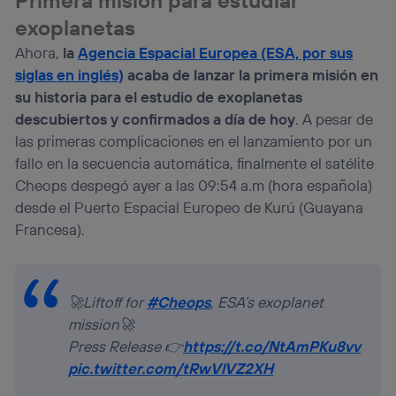
lo que cualquier persona que conecte su dispositivo y
consienta el uso de la tecnología recibirá el mismo
exoplanetas
identificador. Típicamente:
Ahora,
la
Agencia Espacial Europea (ESA, por sus
Si utilizas una
conexión de banda ancha
(p. ej., Wi-Fi),
siglas en inglés)
acaba de lanzar la primera misión en
el marketing o análisis se realizará en función de las
su historia para el estudio de exoplanetas
actividades de navegación de los miembros del hogar
que hayan dado su consentimiento.
descubiertos y confirmados a día de hoy
. A pesar de
Si utilizas
datos móviles
, el marketing será más
las primeras complicaciones en el lanzamiento por un
personalizado, ya que se basará únicamente en la
fallo en la secuencia automática, finalmente el satélite
navegación del usuario del móvil.
Cheops despegó ayer a las 09:54 a.m (hora española)
Puedes gestionar los consentimientos Utiq seleccionando
desde el Puerto Espacial Europeo de Kurú (Guayana
“Administrar Utiq” en la parte inferior de esta página web o
visitando el
portal de privacidad de Utiq
Francesa).
(“consenthub”)
. Para más información, consulta
la
política de privacidad de Utiq
.
🚀Liftoff for
#Cheops
, ESA’s exoplanet
mission🚀
Press Release 👉
https://t.co/NtAmPKu8vv
pic.twitter.com/tRwVlVZ2XH