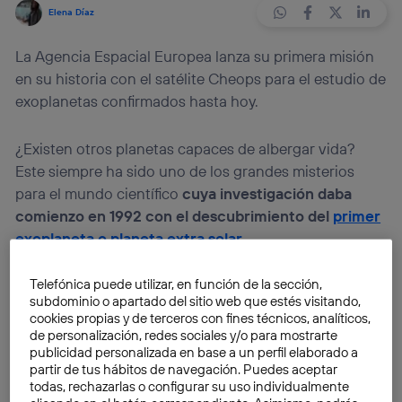
Elena Díaz
La Agencia Espacial Europea lanza su primera misión
en su historia con el satélite Cheops para el estudio de
exoplanetas confirmados hasta hoy.
¿Existen otros planetas capaces de albergar vida?
Este siempre ha sido uno de los grandes misterios
para el mundo científico
cuya investigación daba
comienzo en 1992 con el descubrimiento del
primer
exoplaneta o planeta extra solar
.
Telefónica puede utilizar, en función de la sección,
En este momento comenzaba una larga carrera por
subdominio o apartado del sitio web que estés visitando,
encontrar planetas fuera del Sistema Solar con
cookies propias y de terceros con fines técnicos, analíticos,
características similares al nuestro.
Una de las
de personalización, redes sociales y/o para mostrarte
grandes misiones en esta carrera ha sido la del
publicidad personalizada en base a un perfil elaborado a
partir de tus hábitos de navegación. Puedes aceptar
telescopio espacial Kepler
, de la NASA,
desde donde
todas, rechazarlas o configurar su uso individualmente
afirman que existen más de 3.900 exoplanetas