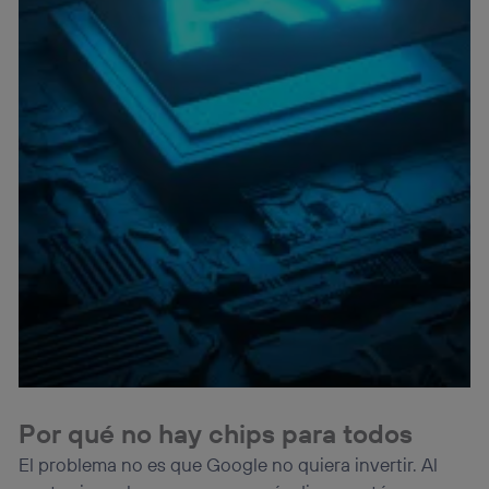
navegación del usuario del móvil.
Puedes gestionar los consentimientos Utiq seleccionando
“Administrar Utiq” en la parte inferior de esta página web o
visitando el
portal de privacidad de Utiq
(“consenthub”)
. Para más información, consulta
la
política de privacidad de Utiq
.
Por qué no hay chips para todos
El problema no es que Google no quiera invertir. Al