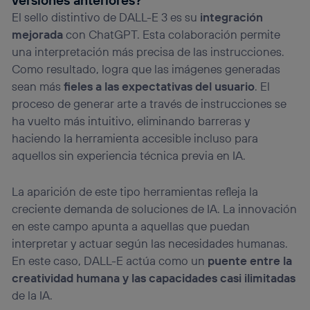
telecomunicaciones vinculada a la conexión que utilizas
El sello distintivo de DALL-E 3 es su
integración
(p. ej., número de teléfono móvil).
mejorada
con ChatGPT. Esta colaboración permite
Este identificador se asigna a la conexión de internet, por
una interpretación más precisa de las instrucciones.
lo que cualquier persona que conecte su dispositivo y
Como resultado, logra que las imágenes generadas
consienta el uso de la tecnología recibirá el mismo
identificador. Típicamente:
sean más
fieles a las expectativas del usuario
. El
Si utilizas una
conexión de banda ancha
(p. ej., Wi-Fi),
proceso de generar arte a través de instrucciones se
el marketing o análisis se realizará en función de las
ha vuelto más intuitivo, eliminando barreras y
actividades de navegación de los miembros del hogar
haciendo la herramienta accesible incluso para
que hayan dado su consentimiento.
aquellos sin experiencia técnica previa en IA.
Si utilizas
datos móviles
, el marketing será más
personalizado, ya que se basará únicamente en la
navegación del usuario del móvil.
La aparición de este tipo herramientas refleja la
Puedes gestionar los consentimientos Utiq seleccionando
creciente demanda de soluciones de IA. La innovación
“Administrar Utiq” en la parte inferior de esta página web o
en este campo apunta a aquellas que puedan
visitando el
portal de privacidad de Utiq
interpretar y actuar según las necesidades humanas.
(“consenthub”)
. Para más información, consulta
la
política de privacidad de Utiq
.
En este caso, DALL-E actúa como un
puente entre la
creatividad humana y las capacidades casi ilimitadas
de la IA.