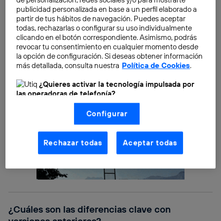
publicidad personalizada en base a un perfil elaborado a
partir de tus hábitos de navegación. Puedes aceptar
todas, rechazarlas o configurar su uso individualmente
clicando en el botón correspondiente. Asimismo, podrás
revocar tu consentimiento en cualquier momento desde
la opción de configuración. Si deseas obtener información
más detallada, consulta nuestra
Política de Cookies
.
¿Quieres activar la tecnología impulsada por
las operadoras de telefonía?
Nosotros, Telefónica S.A., utilizamos la tecnología Utiq para
Configurar
realizar nuestras acciones de marketing digital o análisis
(como se describe en este aviso de consentimiento)
basadas en tu navegación en nuestra(s) web(s)
listadas
aquí
(solo cuando utilizas una
conexión a
Rechazar todas
Aceptar todas
internet habilitada
, proporcionada por una de las
operadoras de telefonía participantes, y otorgas tu
consentimiento en cada página web).
La tecnología Utiq está diseñada con la privacidad como
prioridad ofreciéndote elección y control.
La tecnología utiliza un identificador cifrado creado por tu
¿Cuáles son las diferencias clave con
operadora de telefonía
, utilizando tu dirección IP y otra
información de la cuenta de cliente de
versiones anteriores?