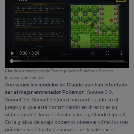
personalizado, ya que se basará únicamente en la
navegación del usuario del móvil.
Puedes gestionar los consentimientos Utiq seleccionando
“Administrar Utiq” en la parte inferior de esta página web o
visitando el
portal de privacidad de Utiq
(“consenthub”)
. Para más información, consulta
la
política de privacidad de Utiq
.
Claude en directo desde Twitch jugando Pokémon Rojo sin
intervención humana
Son
varios los modelos de Claude que han intentado
ser el mejor entrenador Pokémon
. Sonnet 3.0,
Sonnet 3.5, Sonnet 3.5(new) han participado en el
juego y el que está transmitiendo en directo es su
último modelo lanzado hasta la fecha, Claude Opus 4.
En la gráfica de abajo podemos observar cómo los tres
primeros modelos han avanzado en las etapas del