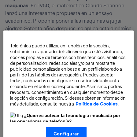
máquinas
. En 1950, el matemático Claude Shannon
lanzó una interesante propuesta en un ensayo
académico. Proponía poner a las máquinas a jugar
ajedrez. Setenta años después, se aplica esta dinámica
y, actualmente, el juego más popular es Pokémon.
Telefónica puede utilizar, en función de la sección,
subdominio o apartado del sitio web que estés visitando,
cookies propias y de terceros con fines técnicos, analíticos,
de personalización, redes sociales y/o para mostrarte
publicidad personalizada en base a un perfil elaborado a
partir de tus hábitos de navegación. Puedes aceptar
todas, rechazarlas o configurar su uso individualmente
clicando en el botón correspondiente. Asimismo, podrás
revocar tu consentimiento en cualquier momento desde
la opción de configuración. Si deseas obtener información
más detallada, consulta nuestra
Política de Cookies
.
¿Quieres activar la tecnología impulsada por
las operadoras de telefonía?
Nosotros, Telefónica S.A., utilizamos la tecnología Utiq para
Configurar
realizar nuestras acciones de marketing digital o análisis