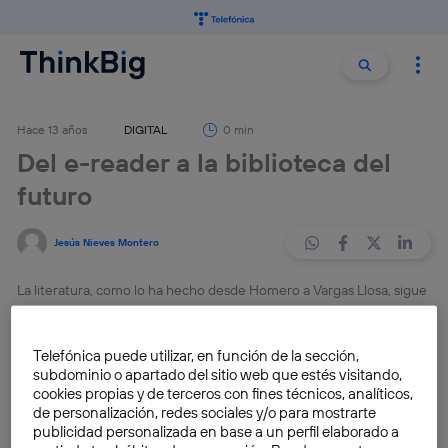
Buscar:
Buscar
Hace 13 años
DIGITAL
0 min
Del e-reader a la biblioteca del
futuro
Jesús Nieves Montero
La literatura, como lo ha hecho desde Homero a Vargas Llosa, sigue
siendo parte importante de la sensibilidad humana. En la era de los
libros y dispositivos de lectura digitales, puede que sea una
Telefónica puede utilizar, en función de la sección,
experiencia híbrida, un tanto diferente a la de la era de Gutemberg.
subdominio o apartado del sitio web que estés visitando,
En ella, no obstante, escritores, editores, libreros y lectores
cookies propias y de terceros con fines técnicos, analíticos,
continúan compartiendo ese ejercicio de imaginación y memoria.
de personalización, redes sociales y/o para mostrarte
publicidad personalizada en base a un perfil elaborado a