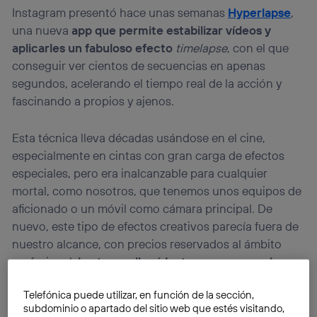
Instagram presentó hace unas semanas
Hyperlapse
,
una nueva
app que permite estabilizar vídeos y
aplicarles un fabuloso efecto
timelapse
, con el que
conseguir ver cientos de secuencias en apenas
segundos, acelerando el tiempo real de la acción y
fascinando a propios y ajenos.
Esta técnica lleva décadas usándose en el cine,
especialmente en cintas con gran carga de efectos
especiales, pero era inalcanzable para cualquier
mortal, como nosotros, que tenemos unos equipos de
aficionado o un móvil como cámara principal. De
nuevo, este tipo de efectos creativos parecía fuera de
nuestro alcance, con precios reservados al ámbito
profesional,
hasta que llegó Instagram y puso al
alcance de nuestra mano toda esta tecnología…. ¡A
Telefónica puede utilizar, en función de la sección,
coste cero!
subdominio o apartado del sitio web que estés visitando,