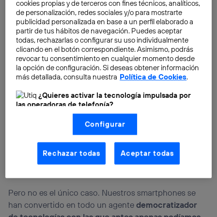
cookies propias y de terceros con fines técnicos, analíticos,
de personalización, redes sociales y/o para mostrarte
publicidad personalizada en base a un perfil elaborado a
partir de tus hábitos de navegación. Puedes aceptar
todas, rechazarlas o configurar su uso individualmente
clicando en el botón correspondiente. Asimismo, podrás
revocar tu consentimiento en cualquier momento desde
la opción de configuración. Si deseas obtener información
más detallada, consulta nuestra
Política de Cookies
.
¿Quieres activar la tecnología impulsada por
las operadoras de telefonía?
Nosotros, Telefónica S.A., utilizamos la tecnología Utiq para
Configurar
realizar nuestras acciones de marketing digital o análisis
(como se describe en este aviso de consentimiento)
basadas en tu navegación en nuestra(s) web(s)
listadas
aquí
(solo cuando utilizas una
conexión a
Rechazar todas
Aceptar todas
internet habilitada
, proporcionada por una de las
operadoras de telefonía participantes, y otorgas tu
consentimiento en cada página web).
La tecnología Utiq está diseñada con la privacidad como
Pero no es el único caso. Nuestros smartphones se
prioridad ofreciéndote elección y control.
han convertido en todo un agente
democratizador
La tecnología utiliza un identificador cifrado creado por tu
de tecnologías con las que antes apenas podíamos