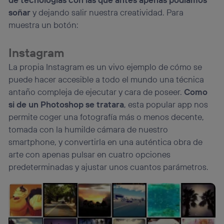
operadora de telefonía
, utilizando tu dirección IP y otra
información de la cuenta de cliente de
soñar
y dejando salir nuestra creatividad. Para
telecomunicaciones vinculada a la conexión que utilizas
muestra un botón:
(p. ej., número de teléfono móvil).
Este identificador se asigna a la conexión de internet, por
Instagram
lo que cualquier persona que conecte su dispositivo y
consienta el uso de la tecnología recibirá el mismo
La propia Instagram es un vivo ejemplo de cómo se
identificador. Típicamente:
puede hacer accesible a todo el mundo una técnica
Si utilizas una
conexión de banda ancha
(p. ej., Wi-Fi),
antaño compleja de ejecutar y cara de poseer.
Como
el marketing o análisis se realizará en función de las
si de un Photoshop se tratara
, esta popular app nos
actividades de navegación de los miembros del hogar
que hayan dado su consentimiento.
permite coger una fotografía más o menos decente,
Si utilizas
datos móviles
, el marketing será más
tomada con la humilde cámara de nuestro
personalizado, ya que se basará únicamente en la
smartphone, y convertirla en una auténtica obra de
navegación del usuario del móvil.
arte con apenas pulsar en cuatro opciones
Puedes gestionar los consentimientos Utiq seleccionando
predeterminadas y ajustar unos cuantos parámetros.
“Administrar Utiq” en la parte inferior de esta página web o
visitando el
portal de privacidad de Utiq
(“consenthub”)
. Para más información, consulta
la
política de privacidad de Utiq
.