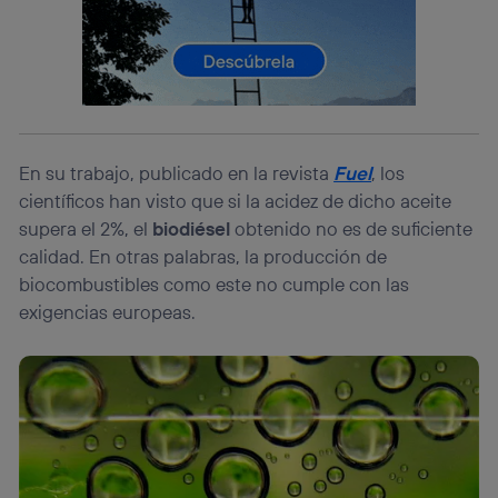
consienta el uso de la tecnología recibirá el mismo
identificador. Típicamente:
Si utilizas una
conexión de banda ancha
(p. ej., Wi-Fi),
el marketing o análisis se realizará en función de las
actividades de navegación de los miembros del hogar
que hayan dado su consentimiento.
Si utilizas
datos móviles
, el marketing será más
personalizado, ya que se basará únicamente en la
En su trabajo, publicado en la revista
Fuel
, los
navegación del usuario del móvil.
científicos han visto que si la acidez de dicho aceite
Puedes gestionar los consentimientos Utiq seleccionando
supera el 2%, el
biodiésel
obtenido no es de suficiente
“Administrar Utiq” en la parte inferior de esta página web o
calidad. En otras palabras, la producción de
visitando el
portal de privacidad de Utiq
biocombustibles como este no cumple con las
(“consenthub”)
. Para más información, consulta
la
política de privacidad de Utiq
.
exigencias europeas.