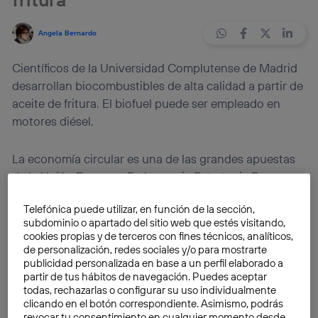
Angela Bernardo
Científicos de la Universidad Complutense de Madrid
desarrollan biocombustibles de alta calidad a partir de
aceite de fritura. El biofuel puede ser empleado en
motores diésel.
La economía circular es una de las grandes apuestas
de la Unión Europea. En la propia Estrategia Europa
2020, se marca como prioridad utilizar eficazmente los
Telefónica puede utilizar, en función de la sección,
recursos. ¿El objetivo? Reaprovechar, reciclar y
subdominio o apartado del sitio web que estés visitando,
reutilizar materias antes inimaginables, como los
cookies propias y de terceros con fines técnicos, analíticos,
desechos. El aceite de fritura también se encuentra
de personalización, redes sociales y/o para mostrarte
publicidad personalizada en base a un perfil elaborado a
entre ellos, y el gran desafío es poder transformarlo en
partir de tus hábitos de navegación. Puedes aceptar
biocombustibles
útiles.
todas, rechazarlas o configurar su uso individualmente
clicando en el botón correspondiente. Asimismo, podrás
revocar tu consentimiento en cualquier momento desde