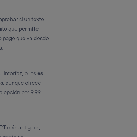
mprobar si un texto
uito que
permite
e pago que va desde
s.
u interfaz, pues
es
ros, aunque ofrece
a opción por 9,99
GPT más antiguos,
s modelos,