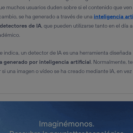
tificador se asigna a la conexión de internet, por lo que cualquier pe
u dispositivo y consienta el uso de la tecnología recibirá el mismo iden
e muchos usuarios duden sobre si el contenido que ven e
nte:
cambio, se ha generado a través de una
inteligencia arti
izas una
conexión de banda ancha
(p. ej., Wi-Fi), el marketing o análi
detectores de IA
, que pueden utilizarse tanto en el día 
ará en función de las actividades de navegación de los miembros del
dado su consentimiento.
adémico.
izas
datos móviles
, el marketing será más personalizado, ya que se ba
ente en la navegación del usuario del móvil.
 indica, un detector de IA es una herramienta diseñada
stionar los consentimientos Utiq seleccionando “Administrar Utiq” e
de esta página web o visitando el
portal de privacidad de Utiq (“c
a
generado por inteligencia artificial
. Normalmente, t
información, consulta la
política de privacidad de Utiq
.
 si una imagen o vídeo se ha creado mediante IA, en vez 