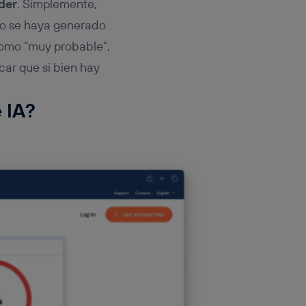
der
. Simplemente,
do se haya generado
 como “muy probable”,
car que si bien hay
 IA?