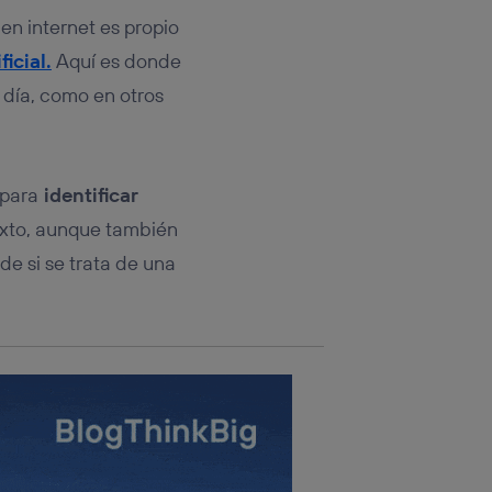
rsona que
tificador.
n internet es propio
ficial.
Aquí es donde
sis se
a día, como en otros
 hogar que
sará
 para
identificar
n la parte
onsenthub”)
.
exto, aunque también
de si se trata de una