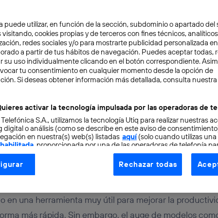
a puede utilizar, en función de la sección, subdominio o apartado del 
 visitando, cookies propias y de terceros con fines técnicos, analíticos
zación, redes sociales y/o para mostrarte publicidad personalizada e
aborado a partir de tus hábitos de navegación. Puedes aceptar todas, 
r su uso individualmente clicando en el botón correspondiente. Asi
evocar tu consentimiento en cualquier momento desde la opción de
ENCIA ARTIFICIAL
5 min
ción. Si deseas obtener información más detallada, consulta nuestra
es de IA: qué son, cuále
uieres activar la tecnología impulsada por las operadoras de te
 Telefónica S.A., utilizamos la tecnología Utiq para realizar nuestras a
y por qué has de usarlo
 digital o análisis (como se describe en este aviso de consentimient
egación en nuestra(s) web(s) listadas
aquí
(solo cuando utilizas una
 habilitada
, proporcionada por una de las operadoras de telefonía par
tu consentimiento en cada página web).
igurar
Rechazar todas
Acept
ogía Utiq está diseñada con la privacidad como prioridad ofreciéndot
ogía utiliza un identificador cifrado creado por tu
operadora de tele
o tu dirección IP y otra información de la cuenta de cliente de telec
do en una herramienta muy útil para mejorar la productiv
 a la conexión que utilizas (p. ej., número de teléfono móvil).
forma más rápida. Sin embargo, el auge de modelos co