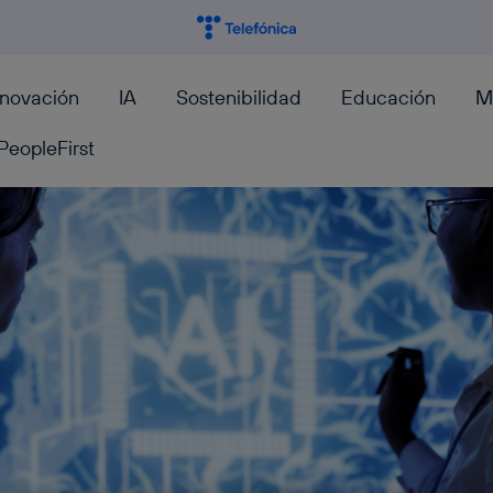
nnovación
IA
Sostenibilidad
Educación
M
PeopleFirst