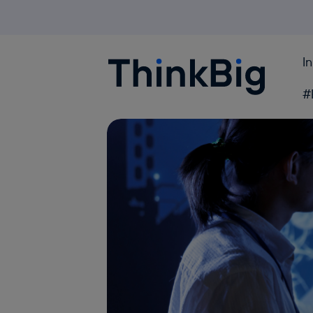
I
Blogthinkbig.com
#