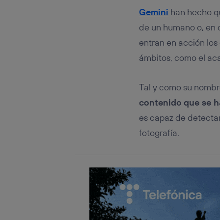
Este iden
conecte s
Gemini
han hecho qu
Típicame
de un humano o, en 
Si util
entran en acción los
realiz
hayan 
ámbitos, como el ac
Si util
únicam
Tal y como su nombre
Puedes ge
inferior 
contenido
que se h
Para más 
es capaz de detectar
fotografía.