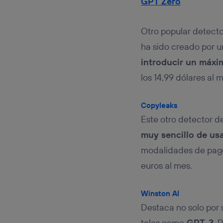
GPT Zero
Otro popular detecto
ha sido creado por un
introducir un máxi
los 14,99 dólares al
Copyleaks
Este otro detector de
muy sencillo de us
modalidades de pago
euros al mes.
Winston AI
Destaca no solo por 
tales como
GPT-3
. 