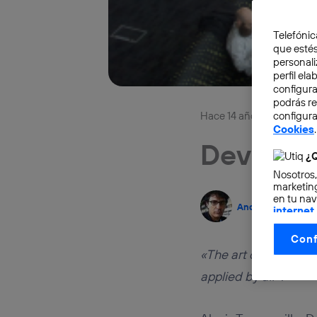
Telefónic
que estés
personali
perfil el
configura
podrás r
Hace 14 años
configura
TEC
Cookies
.
Develop
¿Q
Nosotros,
marketing
en tu nav
Andrés L. Martine
internet
otorgas 
Conf
La tecnol
«The art of associat
control.
La tecnol
applied by all».
utilizand
vinculada