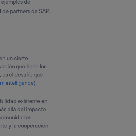
s ejemplos de
 de partners de SAP,
 en un cierto
ivación que tiene los
 es el desafío que
m intelligence
).
abilidad existente en
más allá del impacto
: comunidades
nto y la cooperación.