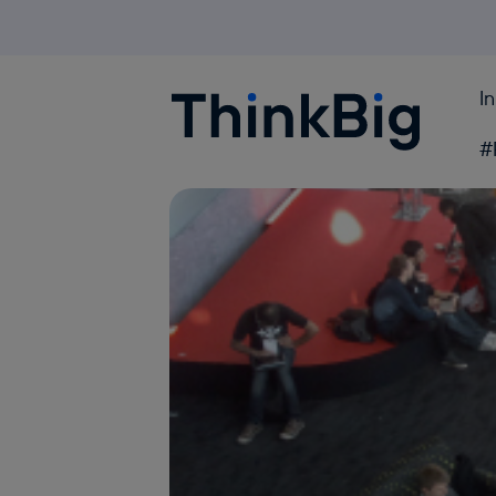
I
Blogthinkbig.com
#