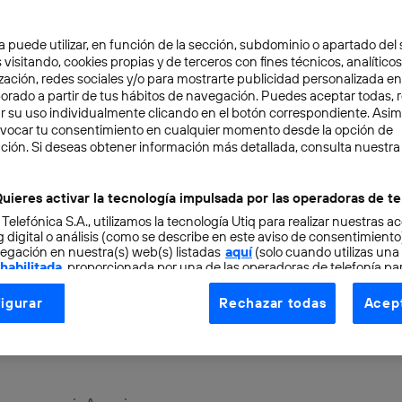
a puede utilizar, en función de la sección, subdominio o apartado del 
 visitando, cookies propias y de terceros con fines técnicos, analíticos
zación, redes sociales y/o para mostrarte publicidad personalizada e
aborado a partir de tus hábitos de navegación. Puedes aceptar todas, 
r su uso individualmente clicando en el botón correspondiente. Asi
evocar tu consentimiento en cualquier momento desde la opción de
ción. Si deseas obtener información más detallada, consulta nuestra
NOLOGÍA
9 min
er Science
uieres activar la tecnología impulsada por las operadoras de te
 Telefónica S.A., utilizamos la tecnología Utiq para realizar nuestras a
 digital o análisis (como se describe en este aviso de consentimient
egación en nuestra(s) web(s) listadas
aquí
(solo cuando utilizas una
z
 habilitada
, proporcionada por una de las operadoras de telefonía par
tu consentimiento en cada página web).
igurar
Rechazar todas
Acept
ogía Utiq está diseñada con la privacidad como prioridad ofreciéndot
ion then becomes, as I have said before, the mother of ac
ogía utiliza un identificador cifrado creado por tu
operadora de tele
o tu dirección IP y otra información de la cuenta de cliente de telec
 a la conexión que utilizas (p. ej., número de teléfono móvil).