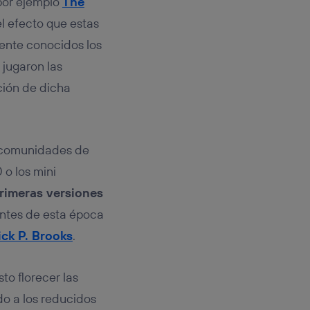
(por ejemplo
The
l efecto que estas
mente conocidos los
 jugaron las
ción de dicha
s comunidades de
o los mini
rimeras versiones
antes de esta época
ck P. Brooks
.
to florecer las
o a los reducidos