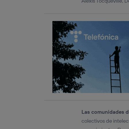
Alexis Tocqueville,
Este iden
conecte s
Típicame
Si util
realiz
hayan 
Si util
únicam
Puedes ge
inferior 
Para más 
Las comunidades d
colectivos de intel