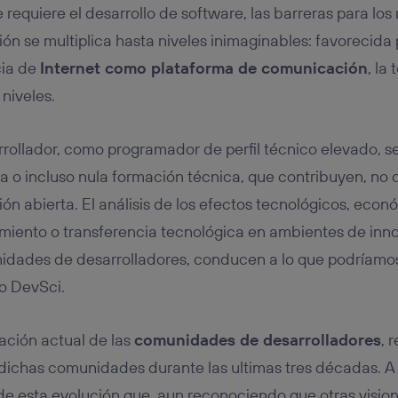
 requiere el desarrollo de software, las barreras para los
ón se multiplica hasta niveles inimaginables: favorecida 
cia de
Internet como plataforma de comunicación
, la
 niveles.
rollador, como programador de perfil técnico elevado, 
a o incluso nula formación técnica, que contribuyen, no o
ón abierta. El análisis de los efectos tecnológicos, econ
imiento o transferencia tecnológica en ambientes de inno
nidades de desarrolladores, conducen a lo que podríam
o DevSci.
uación actual de las
comunidades de desarrolladores
, 
 dichas comunidades durante las ultimas tres décadas. A
 de esta evolución que, aun reconociendo que otras vision