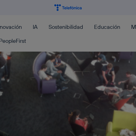
nnovación
IA
Sostenibilidad
Educación
M
PeopleFirst