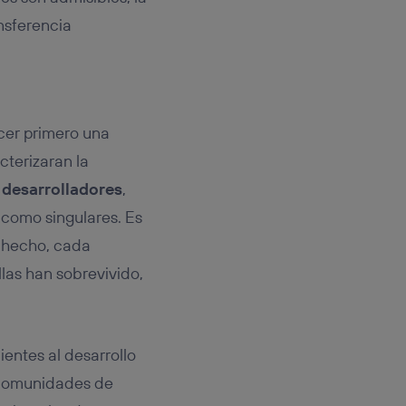
ansferencia
cer primero una
terizaran la
desarrolladores
,
 como singulares. Es
e hecho, cada
llas han sobrevivido,
ientes al desarrollo
n comunidades de