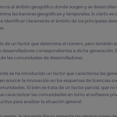
encia al ámbito geográfico donde surgen y se desarrolla
imina las barreras geográficas y temporales, lo cierto es
e identificar claramente el ámbito de los principales desa
s.
rata de un factor que determina el número, pero también e
os desarrolladores correspondientes a dicha generación.
 de las comunidades de desarrolladores.
mente se ha introducido un factor que caracteriza las gen
en source
: la innovación en los esquemas de licencias son
omunidades. Si bien se trata de un factor parcial, que no 
 caracterizar las comunidades en torno al software priv
tivo para analizar la situación general.
n mente, la siguiente figura presenta las generaciones 