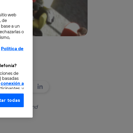
sitio web
, de
n base a un
rechazarlas o
mismo,
Política de
lefonía?
cciones de
o) basadas
conexión a
ticipantes, y
ar todas
e elección y
tion, studied and
fonía
,
omunicaciones