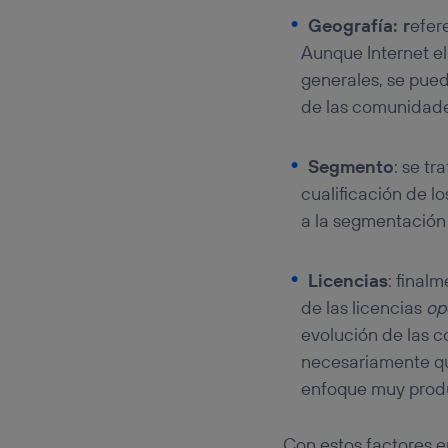
Geografía:
r
efer
Aunque Internet el
generales, se pued
de las comunidade
Segmento
: se t
cualificación de l
a la segmentación
Licencias
: final
de las licencias
op
evolución de las c
necesariamente que
enfoque muy produc
Con estos factores e