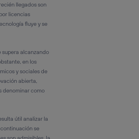
 recién llegados son
por licencias
 tecnología fluye y se
se supera alcanzando
bstante, en los
ómicos y sociales de
vación abierta,
os denominar como
resulta útil analizar la
 continuación se
es son admisibles, la