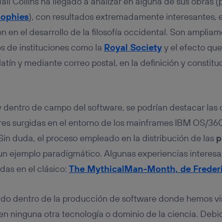
ll Collins ha llegado a analizar en alguna de sus obras 
sophies
), con resultados extremadamente interesantes, e
 en el desarrollo de la filosofía occidental. Son amplia
s de instituciones como la
Royal Society
y el efecto que
tín y mediante correo postal, en la definición y constitu
 dentro de campo del software, se podrían destacar la
es surgidas en el entorno de los mainframes IBM OS/360 
n duda, el proceso empleado en la distribución de las
p
un ejemplo paradigmático. Algunas experiencias interes
as en el clásico:
The MythicalMan-Month, de Frederi
sido dentro de la producción de software donde hemos vis
 ninguna otra tecnología o dominio de la ciencia. Debid