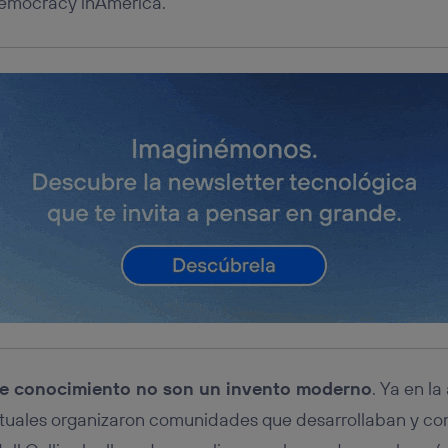
 Democracy inAmerica.
tificador se asigna a la conexión de internet, por lo que cualquier pe
u dispositivo y consienta el uso de la tecnología recibirá el mismo iden
nte:
izas una
conexión de banda ancha
(p. ej., Wi-Fi), el marketing o análi
ará en función de las actividades de navegación de los miembros del
dado su consentimiento.
izas
datos móviles
, el marketing será más personalizado, ya que se ba
ente en la navegación del usuario del móvil.
stionar los consentimientos Utiq seleccionando “Administrar Utiq” e
de esta página web o visitando el
portal de privacidad de Utiq (“c
información, consulta la
política de privacidad de Utiq
.
e conocimiento no son un invento moderno
. Ya en l
ectuales organizaron comunidades que desarrollaban y co