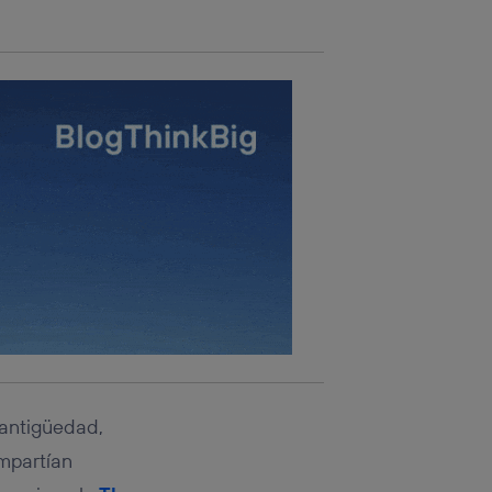
rsona que
tificador.
sis se
 hogar que
sará
n la parte
onsenthub”)
.
a antigüedad,
mpartían