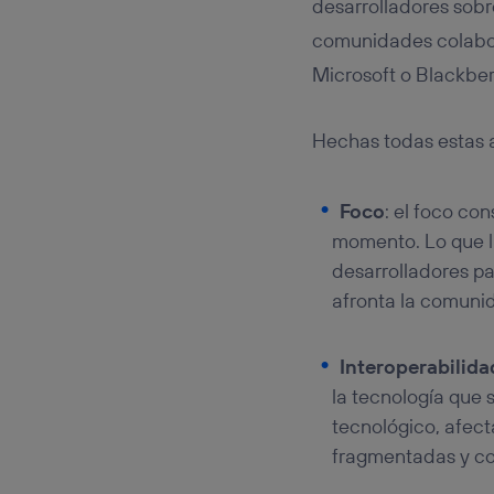
desarrolladores sob
comunidades colabor
Microsoft o Blackber
Hechas todas estas a
Foco
: el foco co
momento. Lo que 
desarrolladores pa
afronta la comuni
Interoperabilida
la tecnología que 
tecnológico, afect
fragmentadas y con