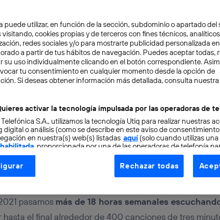
a puede utilizar, en función de la sección, subdominio o apartado del 
 visitando, cookies propias y de terceros con fines técnicos, analíticos
zación, redes sociales y/o para mostrarte publicidad personalizada e
aborado a partir de tus hábitos de navegación. Puedes aceptar todas, 
r su uso individualmente clicando en el botón correspondiente. Asi
evocar tu consentimiento en cualquier momento desde la opción de
AR HOME
4 min
ción. Si deseas obtener información más detallada, consulta nuestra
ebrar este Día Europeo 
uieres activar la tecnología impulsada por las operadoras de te
 Telefónica S.A., utilizamos la tecnología Utiq para realizar nuestras a
con Movistar Home
 digital o análisis (como se describe en este aviso de consentimient
egación en nuestra(s) web(s) listadas
aquí
(solo cuando utilizas una
 habilitada
, proporcionada por una de las operadoras de telefonía par
tu consentimiento en cada página web).
igurar
Rechazar todas
Acept
ogía Utiq está diseñada con la privacidad como prioridad ofreciéndot
Ruz
ogía utiliza un identificador cifrado creado por tu
operadora de tele
o tu dirección IP y otra información de la cuenta de cliente de telec
 2021 pasamos
más de 18 horas semanales escuchand
 a la conexión que utilizas (p. ej., número de teléfono móvil).
 hasta el final alrededor de 400 canciones de tres minuto