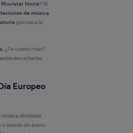
o
Movistar Home
? Si
staciones de música
atoria
gracias a la
a.
¿Te cuento más?
puedes escucharlas
Día Europeo
 música divididas
to o estado de ánimo