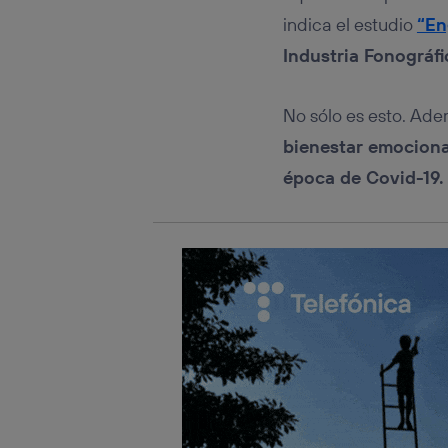
Este iden
conecte s
indica el estudio
“En
Típicame
Industria Fonográfi
Si util
realiz
hayan 
No sólo es esto. Ade
Si util
bienestar emociona
únicam
época de Covid-19.
Puedes ge
inferior 
Para más 