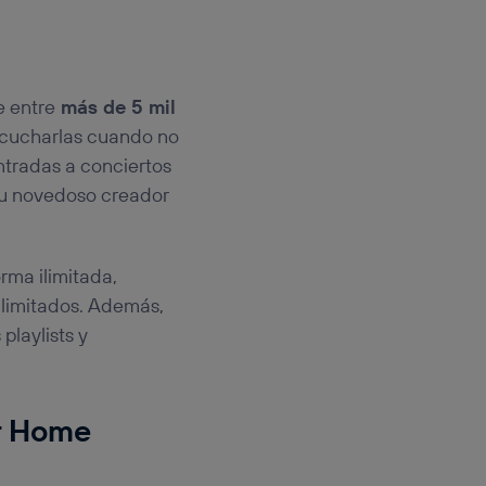
e entre
más de 5 mil
scucharlas cuando no
ntradas a conciertos
 su novedoso creador
rma ilimitada,
 ilimitados. Además,
playlists y
ar Home