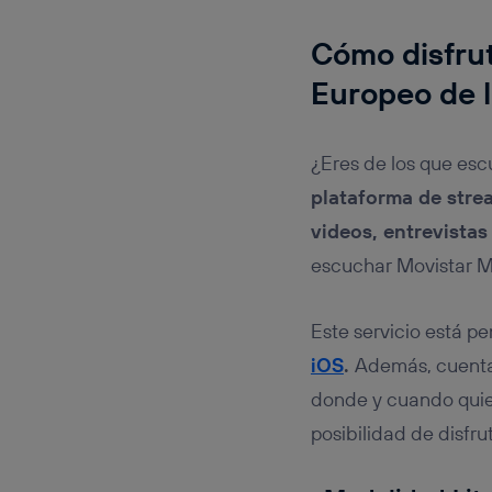
Cómo disfrut
Europeo de 
¿Eres de los que es
plataforma de stre
videos, entrevistas
escuchar Movistar M
Este servicio está pe
iOS
.
Además, cuenta 
donde y cuando quier
posibilidad de disfr