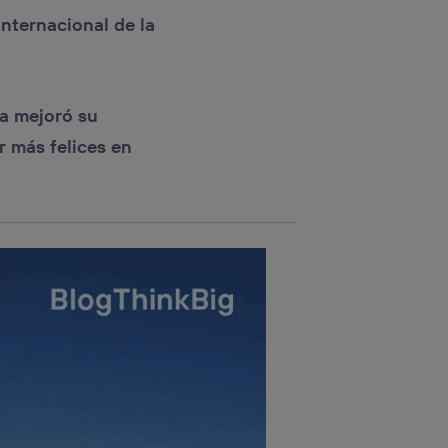
rsona que
tificador.
Internacional de la
sis se
 hogar que
ca mejoró su
sará
er más felices en
n la parte
onsenthub”)
.