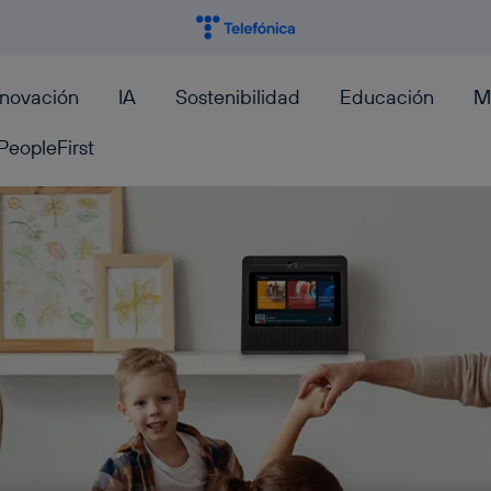
nnovación
IA
Sostenibilidad
Educación
M
PeopleFirst