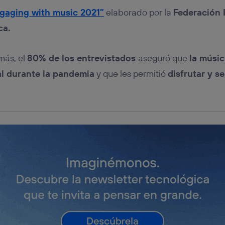
tificador se asigna a la conexión de internet, por lo que cualquier pe
u dispositivo y consienta el uso de la tecnología recibirá el mismo iden
gaging with music 2021”
elaborado por la
Federación 
nte:
ca.
izas una
conexión de banda ancha
(p. ej., Wi-Fi), el marketing o análi
ará en función de las actividades de navegación de los miembros del
dado su consentimiento.
más, el
80% de los entrevistados
aseguró que
la músi
izas
datos móviles
, el marketing será más personalizado, ya que se ba
l durante la pandemia
y que les permitió
disfrutar y s
ente en la navegación del usuario del móvil.
stionar los consentimientos Utiq seleccionando “Administrar Utiq” e
de esta página web o visitando el
portal de privacidad de Utiq (“c
información, consulta la
política de privacidad de Utiq
.