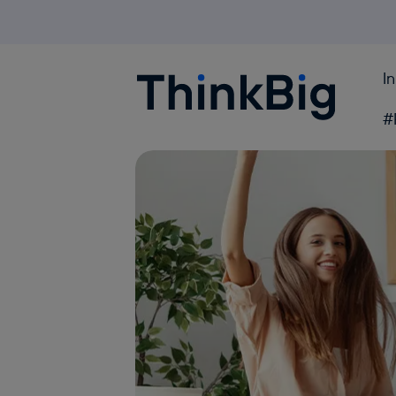
I
Blogthinkbig.com
#