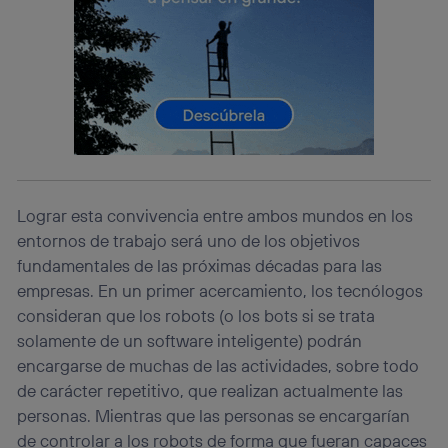
Si utilizas
datos móviles
, el marketing será más
personalizado, ya que se basará únicamente en la
navegación del usuario del móvil.
Puedes gestionar los consentimientos Utiq seleccionando
“Administrar Utiq” en la parte inferior de esta página web o
visitando el
portal de privacidad de Utiq
(“consenthub”)
. Para más información, consulta
la
política de privacidad de Utiq
.
Lograr esta convivencia entre ambos mundos en los
entornos de trabajo será uno de los objetivos
fundamentales de las próximas décadas para las
empresas. En un primer acercamiento, los tecnólogos
consideran que los robots (o los bots si se trata
solamente de un software inteligente) podrán
encargarse de muchas de las actividades, sobre todo
de carácter repetitivo, que realizan actualmente las
personas. Mientras que las personas se encargarían
de controlar a los robots de forma que fueran capaces