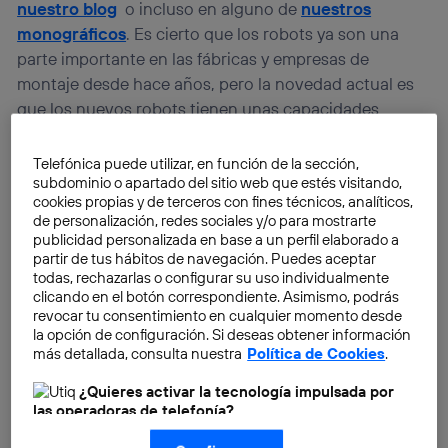
nuestro blog
o incluso en alguno de
nuestros
monográficos
. Es cierto que los robots ya son una
parte importante en las fábricas y empresas de
montaje desde hace años, pero la novedad actual es
que los nuevos robots tienen unas capacidades
cognitivas avanzadas que les permitirían acometer
actividades que hasta ahora eran terreno exclusivo de
Telefónica puede utilizar, en función de la sección,
las personas.
subdominio o apartado del sitio web que estés visitando,
cookies propias y de terceros con fines técnicos, analíticos,
de personalización, redes sociales y/o para mostrarte
Aunque hay un debate sobre las capacidades de los
publicidad personalizada en base a un perfil elaborado a
partir de tus hábitos de navegación. Puedes aceptar
sistemas inteligentes, lo que todo el mundo reconoce
todas, rechazarlas o configurar su uso individualmente
es que los ordenadores son muy superiores a
clicando en el botón correspondiente. Asimismo, podrás
nosotros a la hora de realizar operaciones, son
revocar tu consentimiento en cualquier momento desde
capaces de hacer millones de ellas en tan solo un
la opción de configuración. Si deseas obtener información
más detallada, consulta nuestra
Política de Cookies
.
segundo. Además, tienen una precisión muy alta, lo
que les lleva a que sean imbatibles para la realización
¿Quieres activar la tecnología impulsada por
de ciertas actividades; no tendría ningún sentido
las operadoras de telefonía?
poner a competir a un matemático, por muy bueno
Nosotros, Telefónica S.A., utilizamos la tecnología Utiq para