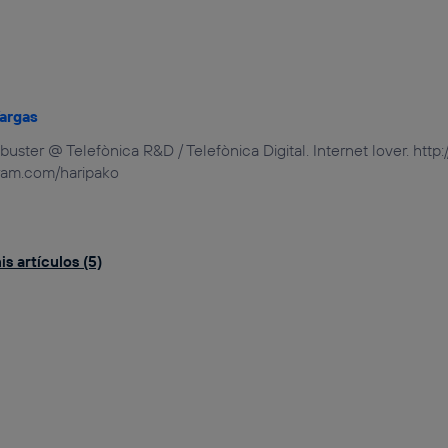
argas
uster @ Telefònica R&D / Telefònica Digital. Internet lover. http:
gram.com/haripako
s artículos (5)