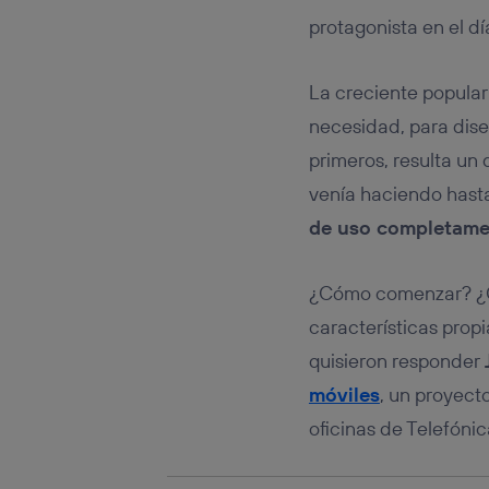
Este iden
conecte s
protagonista en el dí
Típicame
Si util
La creciente popular
realiz
hayan 
necesidad, para dise
Si util
primeros, resulta u
únicam
venía haciendo hast
Puedes ge
inferior 
de uso completame
Para más 
¿Cómo comenzar? ¿Cuá
características prop
quisieron responder
móviles
, un proyect
oficinas de Telefóni