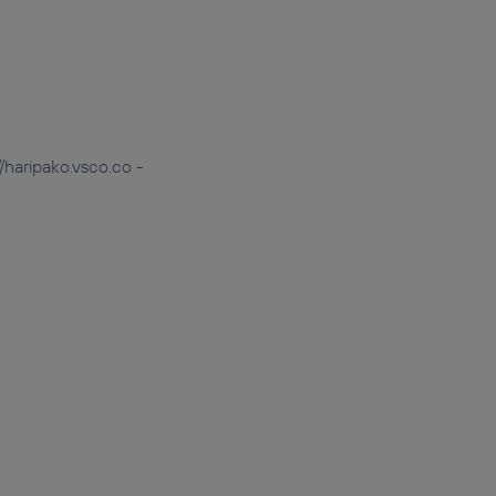
//haripako.vsco.co -