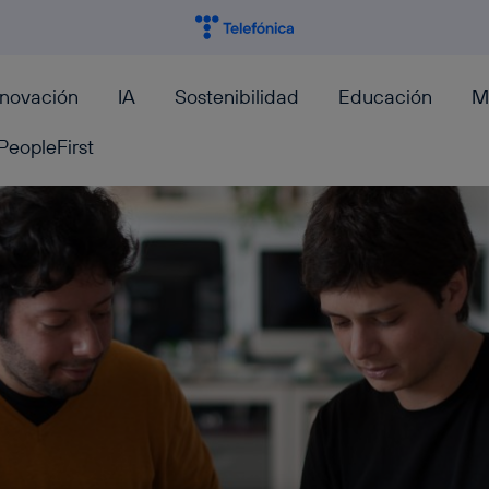
nnovación
IA
Sostenibilidad
Educación
M
PeopleFirst