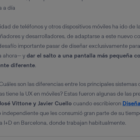
tificador se asigna a la conexión de internet, por lo que cualquier pe
u dispositivo y consienta el uso de la tecnología recibirá el mismo iden
a a día
nte:
izas una
conexión de banda ancha
(p. ej., Wi-Fi), el marketing o análi
idad de teléfonos y otros dispositivos móviles ha ido de 
ará en función de las actividades de navegación de los miembros del
dado su consentimiento.
ñadores y desarrolladores, de adaptarse a este nuevo co
izas
datos móviles
, el marketing será más personalizado, ya que se ba
n desafío importante pasar de diseñar exclusivamente pa
ente en la navegación del usuario del móvil.
a ahora— y
dar el salto a una pantalla más pequeña c
stionar los consentimientos Utiq seleccionando “Administrar Utiq” e
de esta página web o visitando el
portal de privacidad de Utiq (“c
nte diferente
.
información, consulta la
política de privacidad de Utiq
.
les son las diferencias entre los principales sistemas
ias tiene la UX en móviles? Estas fueron algunas de las p
José Vittone y Javier Cuello
cuando escribieron
Diseñ
o independiente que les consumió gran parte de su tiempo
ca I+D en Barcelona, donde trabajan habitualmente.