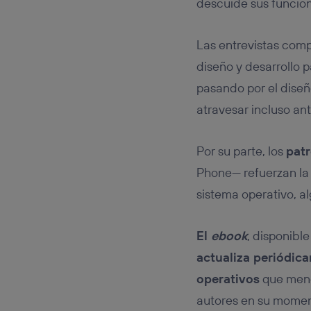
descuide sus funcion
Las entrevistas comp
diseño y desarrollo p
pasando por el dise
atravesar incluso an
Por su parte, los
patr
Phone— refuerzan la
sistema operativo, a
El
ebook
, disponibl
actualiza periódica
operativos
que menc
autores en su momen