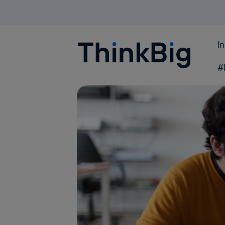
I
Blogthinkbig.com
#