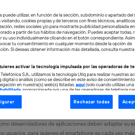
a puede utilizar, en función de la sección, subdominio o apartado del 
 visitando, cookies propias y de terceros con fines técnicos, analíticos
zación, redes sociales y/o para mostrarte publicidad personalizada e
aborado a partir de tus hábitos de navegación. Puedes aceptar todas, 
r su uso individualmente clicando en el botón correspondiente. Asi
evocar tu consentimiento en cualquier momento desde la opción de
NOLOGÍA
3 min
ción. Si deseas obtener información más detallada, consulta nuestra
eñar apps para móviles 
uieres activar la tecnología impulsada por las operadoras de te
 Telefónica S.A., utilizamos la tecnología Utiq para realizar nuestras a
el intento)
 digital o análisis (como se describe en este aviso de consentimient
egación en nuestra(s) web(s) listadas
aquí
(solo cuando utilizas una
 habilitada
, proporcionada por una de las operadoras de telefonía par
tu consentimiento en cada página web).
igurar
Rechazar todas
Acept
ogía Utiq está diseñada con la privacidad como prioridad ofreciéndot
ogía utiliza un identificador cifrado creado por tu
operadora de tele
o tu dirección IP y otra información de la cuenta de cliente de telec
omo desarroladores de aplicaciones deben adaptar su e
 a la conexión que utilizas (p. ej., número de teléfono móvil).
os usuarios, para quienes el smartphone es cada vez más