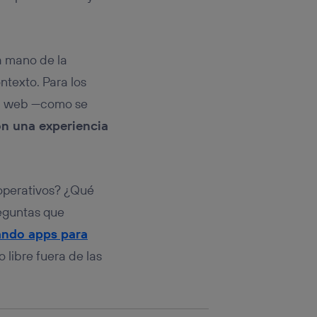
rsona que
tificador.
sis se
la mano de la
 hogar que
ntexto. Para los
sará
ra web —como se
on una experiencia
n la parte
onsenthub”)
.
 operativos? ¿Qué
reguntas que
ando apps para
 libre fuera de las