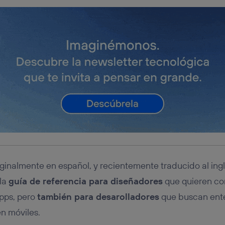
iginalmente en español, y recientemente traducido al in
la
guía de referencia para diseñadores
que quieren co
pps, pero
también para desarolladores
que buscan ent
en móviles.