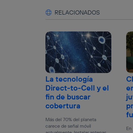
RELACIONADOS
La tecnología
C
Direct-to-Cell y el
e
fin de buscar
j
cobertura
p
f
Más del 70% del planeta
carece de señal móvil
En 
actualmente. Instalar antenas