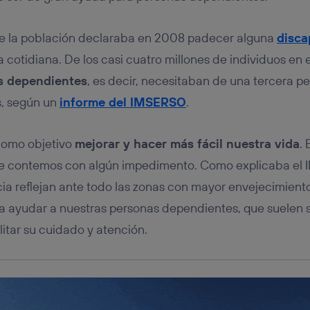
u dispositivo y consienta el uso de la tecnología recibirá el mismo iden
nte:
de la población declaraba en 2008 padecer alguna
disca
izas una
conexión de banda ancha
(p. ej., Wi-Fi), el marketing o análi
ará en función de las actividades de navegación de los miembros del
a cotidiana. De los casi cuatro millones de individuos en e
dado su consentimiento.
s dependientes
, es decir, necesitaban de una tercera p
izas
datos móviles
, el marketing será más personalizado, ya que se ba
s, según un
informe del IMSERSO
.
ente en la navegación del usuario del móvil.
stionar los consentimientos Utiq seleccionando “Administrar Utiq” e
de esta página web o visitando el
portal de privacidad de Utiq (“c
 como objetivo
mejorar y hacer más fácil nuestra vida
.
información, consulta la
política de privacidad de Utiq
.
e contemos con algún impedimento. Como explicaba el 
a reflejan ante todo las zonas con mayor envejecimiento.
da ayudar a nuestras personas dependientes, que suelen 
litar su cuidado y atención.