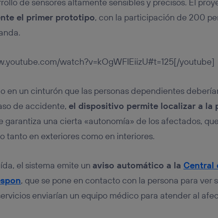
rrollo de sensores altamente sensibles y precisos. El pr
te el primer prototipo
, con la participación de 200 pe
landa.
ww.youtube.com/watch?v=kOgWFIEiizU#t=125[/youtube]
ido en un cinturón que las personas dependientes debería
aso de accidente,
el dispositivo permite localizar a la
se garantiza una cierta «autonomía» de los afectados, q
o tanto en exteriores como en interiores.
ída, el sistema emite un
aviso automático a la
Central
espon
, que se pone en contacto con la persona para ver s
servicios enviarían un equipo médico para atender al afec