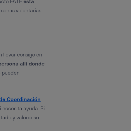
oyecto FATE
está
rsonas voluntarias
n llevar consigo en
 persona allí donde
ue pueden
 de Coordinación
i necesita ayuda. Si
tado y valorar su