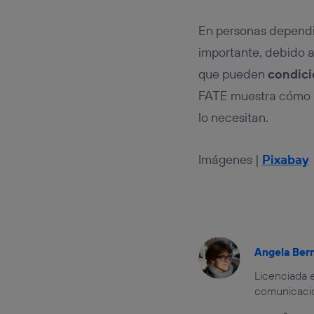
En personas dependie
importante, debido 
que pueden
condici
FATE muestra cómo l
lo necesitan.
Imágenes |
Pixabay
Angela Ber
Licenciada e
comunicación