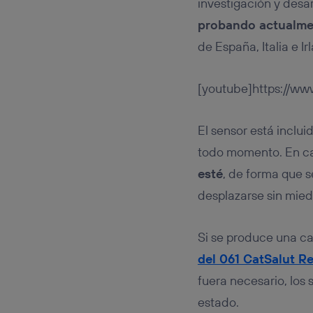
investigación y desa
probando actualmen
de España, Italia e Ir
[youtube]https://w
El sensor está inclu
todo momento. En c
esté
, de forma que 
desplazarse sin mied
Si se produce una ca
del 061 CatSalut R
fuera necesario, los 
estado.