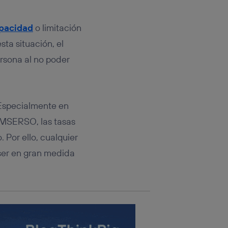
tificador.
pacidad
o limitación
sis se
 hogar que
sta situación, el
ersona al no poder
sará
n la parte
onsenthub”)
.
 Especialmente en
IMSERSO, las tasas
 Por ello, cualquier
ser en gran medida