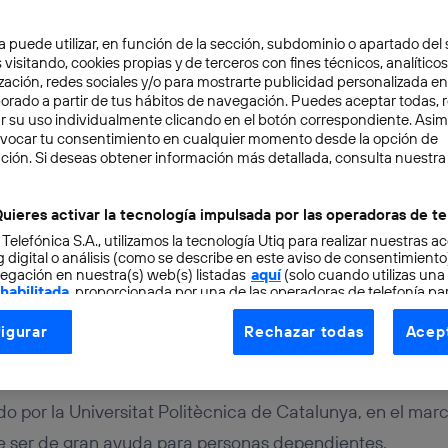
a puede utilizar, en función de la sección, subdominio o apartado del 
 visitando, cookies propias y de terceros con fines técnicos, analíticos
zación, redes sociales y/o para mostrarte publicidad personalizada e
aborado a partir de tus hábitos de navegación. Puedes aceptar todas, 
r su uso individualmente clicando en el botón correspondiente. Asi
evocar tu consentimiento en cualquier momento desde la opción de
ción. Si deseas obtener información más detallada, consulta nuestra
URO
2 min
positivo detecta cuándo
uieres activar la tecnología impulsada por las operadoras de te
 Telefónica S.A., utilizamos la tecnología Utiq para realizar nuestras a
a persona y llama a urg
 digital o análisis (como se describe en este aviso de consentimient
egación en nuestra(s) web(s) listadas
aquí
(solo cuando utilizas una
 habilitada
, proporcionada por una de las operadoras de telefonía par
tu consentimiento en cada página web).
igurar
Rechazar todas
Acept
ogía Utiq está diseñada con la privacidad como prioridad ofreciéndot
ogía utiliza un identificador cifrado creado por tu
operadora de tele
o tu dirección IP y otra información de la cuenta de cliente de telec
do por la Universitat Politècnica de Catalunya, en el ma
 a la conexión que utilizas (p. ej., número de teléfono móvil).
 ser de gran ayuda para personas dependientes.
tificador se asigna a la conexión de internet, por lo que cualquier pe