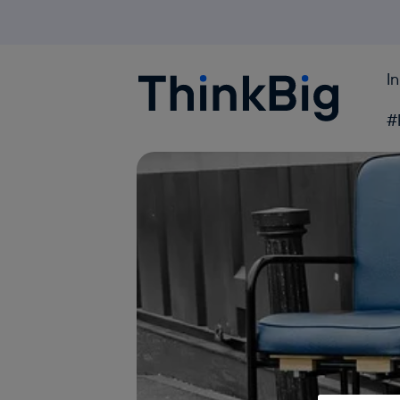
I
Blogthinkbig.com
#