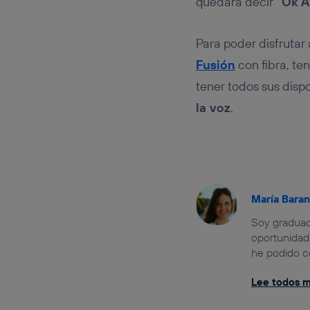
quedará decir
“Ok A
Para poder disfrutar
Fusión
con fibra, te
tener todos sus disp
la voz
.
María Bara
Soy graduada
oportunidad 
he podido c
Lee todos mi