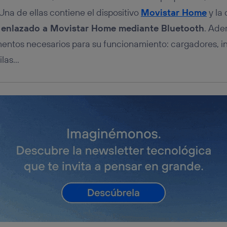
 Una de ellas contiene el dispositivo
Movistar Home
y la 
 enlazado a Movistar Home mediante Bluetooth
. Ade
entos necesarios para su funcionamiento: cargadores, in
pilas…