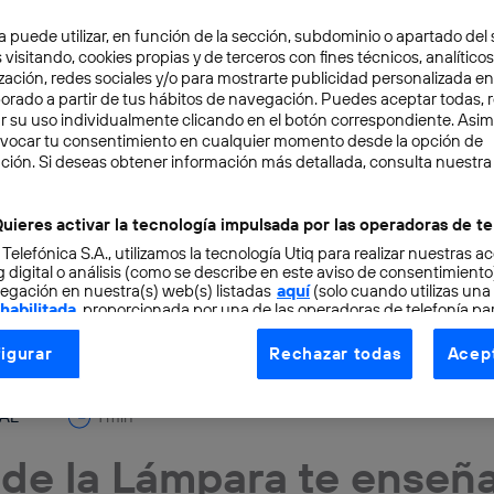
a puede utilizar, en función de la sección, subdominio o apartado del 
 visitando, cookies propias y de terceros con fines técnicos, analíticos
zación, redes sociales y/o para mostrarte publicidad personalizada e
aborado a partir de tus hábitos de navegación. Puedes aceptar todas, 
r su uso individualmente clicando en el botón correspondiente. Asi
evocar tu consentimiento en cualquier momento desde la opción de
ción. Si deseas obtener información más detallada, consulta nuestra
uieres activar la tecnología impulsada por las operadoras de te
 Telefónica S.A., utilizamos la tecnología Utiq para realizar nuestras a
 digital o análisis (como se describe en este aviso de consentimient
egación en nuestra(s) web(s) listadas
aquí
(solo cuando utilizas una
 habilitada
, proporcionada por una de las operadoras de telefonía par
tu consentimiento en cada página web).
igurar
Rechazar todas
Acept
ogía Utiq está diseñada con la privacidad como prioridad ofreciéndot
ogía utiliza un identificador cifrado creado por tu
operadora de tele
TAL
1 min
o tu dirección IP y otra información de la cuenta de cliente de telec
 a la conexión que utilizas (p. ej., número de teléfono móvil).
 de la Lámpara te enseña
tificador se asigna a la conexión de internet, por lo que cualquier pe