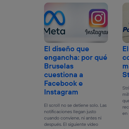
El diseño que
El
engancha: por qué
c
Bruselas
m
cuestiona a
S
Facebook e
Str
Instagram
mil
que
El scroll no se detiene solo. Las
rec
notificaciones llegan justo
en 
cuando conviene, ni antes ni
después. El siguiente vídeo