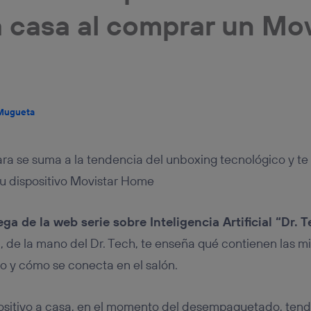
u dispositivo y consienta el uso de la tecnología recibirá el mismo iden
 a casa al comprar un Mov
nte:
izas una
conexión de banda ancha
(p. ej., Wi-Fi), el marketing o análi
ará en función de las actividades de navegación de los miembros del
dado su consentimiento.
izas
datos móviles
, el marketing será más personalizado, ya que se ba
ente en la navegación del usuario del móvil.
stionar los consentimientos Utiq seleccionando “Administrar Utiq” e
 Mugueta
de esta página web o visitando el
portal de privacidad de Utiq (“c
información, consulta la
política de privacidad de Utiq
.
ra se suma a la tendencia del unboxing tecnológico y te
u dispositivo Movistar Home
ga de la web serie sobre Inteligencia Artificial “Dr. 
 de la mano del Dr. Tech, te enseña qué contienen las mi
vo y cómo se conecta en el salón.
ositivo a casa, en el momento del desempaquetado, tend