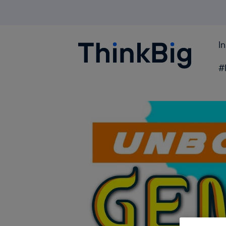
I
Blogthinkbig.com
#