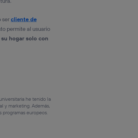
tura.
o ser
cliente de
to permite al usuario
e su hogar solo con
niversitaria he tenido la
tal y marketing. Además,
os programas europeos.