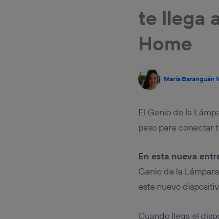
conecte s
te llega
Típicame
Si util
realiz
Home
hayan 
Si util
únicam
Puedes ge
María Baranguán
inferior 
Para más 
El Genio de la Lámpa
paso para conectar t
En esta nueva entre
Genio de la Lámpara,
este nuevo dispositi
Cuando llega el disp