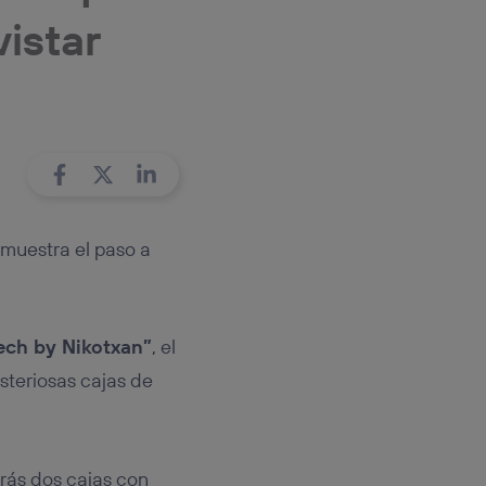
tificador.
istar
sis se
 hogar que
sará
n la parte
onsenthub”)
.
 muestra el paso a
Tech by Nikotxan”
, el
steriosas cajas de
rás dos cajas con