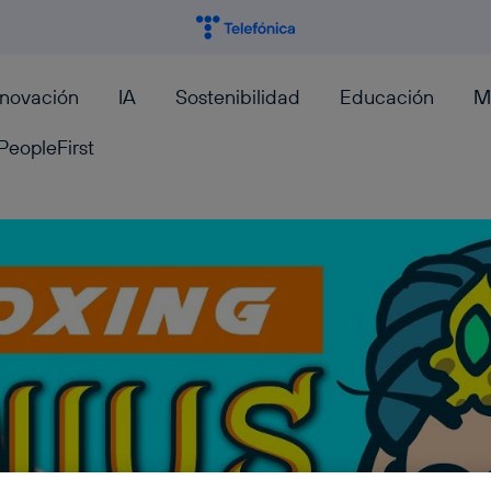
nnovación
IA
Sostenibilidad
Educación
M
PeopleFirst