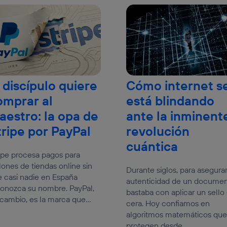
 discípulo quiere
Cómo internet s
omprar al
está blindando
aestro: la opa de
ante la inminent
tripe por PayPal
revolución
cuántica
ipe procesa pagos para
lones de tiendas online sin
Durante siglos, para asegurar
 casi nadie en España
autenticidad de un docume
onozca su nombre. PayPal,
bastaba con aplicar un sello
cambio, es la marca que...
cera. Hoy confiamos en
algoritmos matemáticos que
protegen desde...