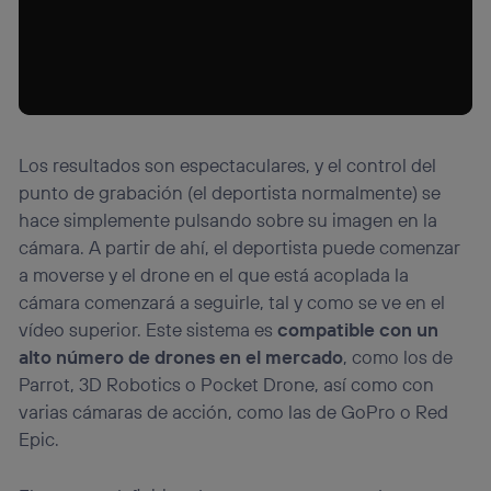
Los resultados son espectaculares, y el control del
punto de grabación (el deportista normalmente) se
hace simplemente pulsando sobre su imagen en la
cámara. A partir de ahí, el deportista puede comenzar
a moverse y el drone en el que está acoplada la
cámara comenzará a seguirle, tal y como se ve en el
vídeo superior. Este sistema es
compatible con un
alto número de drones en el mercado
, como los de
Parrot, 3D Robotics o Pocket Drone, así como con
varias cámaras de acción, como las de GoPro o Red
Epic.