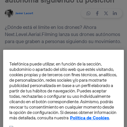
Javier Lacort
¿Dónde está el límite en los drones? Ahora
Next.Level.Aerial.Filming lanza sus drones autónomos
para que graben a personas siguiendo su movimiento.
Una de las palabras tecnológicas del año es, sin duda,
«
drone
«. Estas máquinas han visto incrementada su
Telefónica puede utilizar, en función de la sección,
subdominio o apartado del sitio web que estés visitando,
popularidad, posibilidades de uso y planes con ellas
cookies propias y de terceros con fines técnicos, analíticos,
por parte de grandes tecnológicas que les han hecho
de personalización, redes sociales y/o para mostrarte
saltar a la fama de forma inesperada. También por el
publicidad personalizada en base a un perfil elaborado a
partir de tus hábitos de navegación. Puedes aceptar
hecho de que en muchos casos
los drones han
todas, rechazarlas o configurar su uso individualmente
pasado de usos militares a usos casi domésticos,
clicando en el botón correspondiente. Asimismo, podrás
directamente relacionados con usuarios
que ven
revocar tu consentimiento en cualquier momento desde
la opción de configuración. Si deseas obtener información
cómo pueden hacer uso de ellos.
más detallada, consulta nuestra
Política de Cookies
.