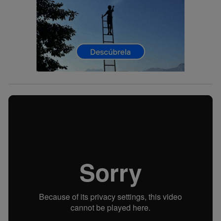
actividades de navegación de los miembros del hogar
que hayan dado su consentimiento.
Si utilizas
datos móviles
, el marketing será más
personalizado, ya que se basará únicamente en la
navegación del usuario del móvil.
Puedes gestionar los consentimientos Utiq seleccionando
“Administrar Utiq” en la parte inferior de esta página web o
visitando el
portal de privacidad de Utiq
(“consenthub”)
. Para más información, consulta
la
política de privacidad de Utiq
.