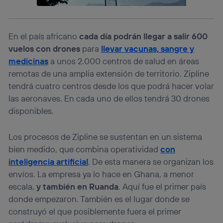
Si utilizas una
conexión de banda ancha
(p. ej., Wi-Fi),
el marketing o análisis se realizará en función de las
actividades de navegación de los miembros del hogar
En el país africano
cada día podrán llegar a salir 600
que hayan dado su consentimiento.
vuelos con drones
para
llevar vacunas, sangre y
Si utilizas
datos móviles
, el marketing será más
medicinas
a unos 2.000 centros de salud en áreas
personalizado, ya que se basará únicamente en la
navegación del usuario del móvil.
remotas de una amplia extensión de territorio. Zipline
Puedes gestionar los consentimientos Utiq seleccionando
tendrá cuatro centros desde los que podrá hacer volar
“Administrar Utiq” en la parte inferior de esta página web o
las aeronaves. En cada uno de ellos tendrá 30 drones
visitando el
portal de privacidad de Utiq
disponibles.
(“consenthub”)
. Para más información, consulta
la
política de privacidad de Utiq
.
Los procesos de Zipline se sustentan en un sistema
bien medido, que combina operatividad
con
inteligencia artificial
. De esta manera se organizan los
envíos. La empresa ya lo hace en Ghana, a menor
escala,
y también en Ruanda
. Aquí fue el primer país
donde empezaron. También es el lugar donde se
construyó el que posiblemente fuera el primer