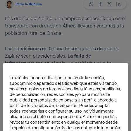
Pablo G. Bejerano
Los drones de Zipline, una empresa especializada en el
transporte con drones en África, llevarán vacunas a la
población rural de Ghana.
Las condiciones en Ghana hacen que los drones de
Zipline sean providenciales.
La falta de
infraestructuras en el país
, un problema que se
extiende a gran parte del continente, necesita de
alternativas. Y estas aeronaves no tripuladas van
Telefónica puede utilizar, en función de la sección,
subdominio o apartado del sitio web que estés visitando,
camino de convertirse en estas
alternativas para el
cookies propias y de terceros con fines técnicos, analíticos,
transporte
, especialmente el de índole urgente, como
de personalización, redes sociales y/o para mostrarte
el sanitario.
publicidad personalizada en base a un perfil elaborado a
partir de tus hábitos de navegación. Puedes aceptar
todas, rechazarlas o configurar su uso individualmente
La empresa californiana Zipline ha dado un nuevo
clicando en el botón correspondiente. Asimismo, podrás
paso hacia esta meta con la ampliación de sus
revocar tu consentimiento en cualquier momento desde
la opción de configuración. Si deseas obtener información
operaciones en Ghana. En este país del África