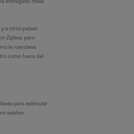
ha entregado miles
y a otros países
n Zipline, pero
como la ruandesa
ntro como fuera del
claves para estimular
ero existen