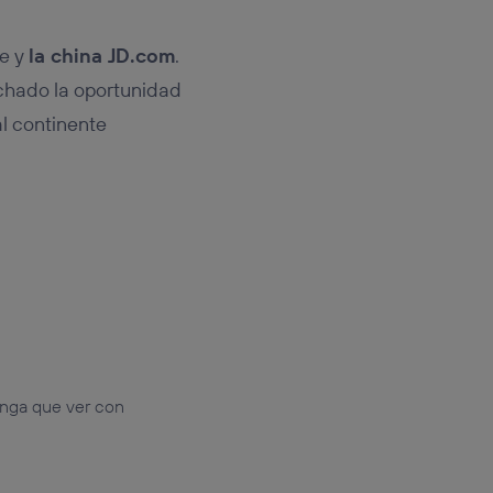
he y
la china JD.com
.
chado la oportunidad
al continente
enga que ver con