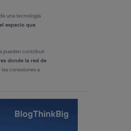
rsona que
tificador.
 de una tecnología
sis se
el espacio que
 hogar que
sará
es pueden contribuir
n la parte
onsenthub”)
.
res donde la red de
r las conexiones a