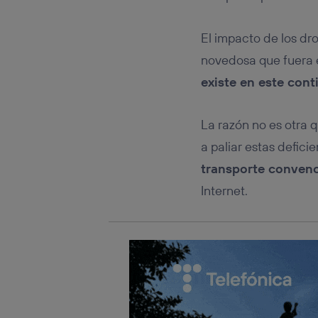
Este iden
conecte s
Típicame
El impacto de los dro
Si util
novedosa que fuera 
realiz
hayan 
existe en este con
Si util
únicam
La razón no es otra q
Puedes ge
inferior 
a paliar estas defic
Para más 
transporte convenc
Internet.