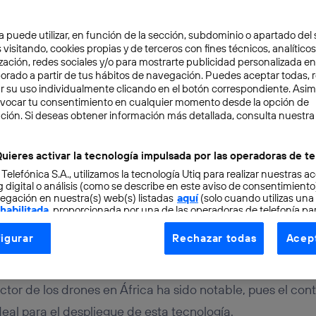
a puede utilizar, en función de la sección, subdominio o apartado del 
 visitando, cookies propias y de terceros con fines técnicos, analíticos
zación, redes sociales y/o para mostrarte publicidad personalizada e
aborado a partir de tus hábitos de navegación. Puedes aceptar todas, 
r su uso individualmente clicando en el botón correspondiente. Asi
evocar tu consentimiento en cualquier momento desde la opción de
URO
3 min
ción. Si deseas obtener información más detallada, consulta nuestra
 drones en África podría 
uieres activar la tecnología impulsada por las operadoras de te
 Telefónica S.A., utilizamos la tecnología Utiq para realizar nuestras a
cia de infraestructuras
 digital o análisis (como se describe en este aviso de consentimient
egación en nuestra(s) web(s) listadas
aquí
(solo cuando utilizas una
 habilitada
, proporcionada por una de las operadoras de telefonía par
tu consentimiento en cada página web).
igurar
Rechazar todas
Acept
ogía Utiq está diseñada con la privacidad como prioridad ofreciéndot
ogía utiliza un identificador cifrado creado por tu
operadora de tele
o tu dirección IP y otra información de la cuenta de cliente de telec
ctor de los drones en África ha sido notable, pues el con
 a la conexión que utilizas (p. ej., número de teléfono móvil).
al para el despliegue de esta tecnología.