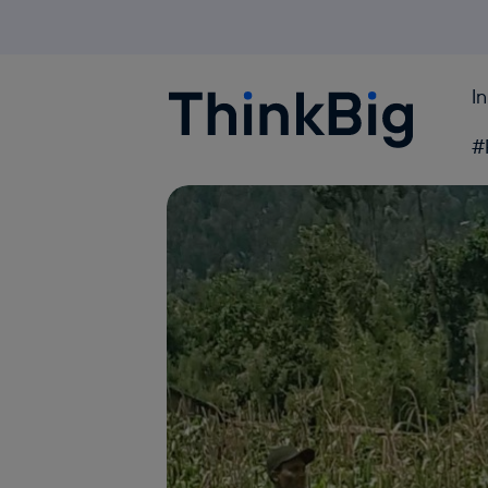
I
Blogthinkbig.com
#