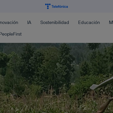
nnovación
IA
Sostenibilidad
Educación
M
PeopleFirst