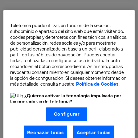
Telefónica puede utilizar, en función de la sección,
subdominio o apartado del sitio web que estés visitando,
cookies propias y de terceros con fines técnicos, analíticos,
de personalización, redes sociales y/o para mostrarte
publicidad personalizada en base a un perfil elaborado a
partir de tus hábitos de navegación. Puedes aceptar
todas, rechazarlas o configurar su uso individualmente
clicando en el botón correspondiente. Asimismo, podrás
revocar tu consentimiento en cualquier momento desde
la opción de configuración. Si deseas obtener información
más detallada, consulta nuestra
Política de Cookies
.
¿Quieres activar la tecnología impulsada por
las operadoras de telefonía?
Nosotros, Telefónica S.A., utilizamos la tecnología Utiq para
Configurar
realizar nuestras acciones de marketing digital o análisis
(como se describe en este aviso de consentimiento)
Hoy en día Google, Microsoft y Apple ofrecen también
basadas en tu navegación en nuestra(s) web(s)
sus propios
Dropbox
: Drive, OneDrive, iCloud… E
listadas
aquí
(solo cuando utilizas una
conexión a
Rechazar todas
Aceptar todas
internet habilitada
, proporcionada por una de las
incluso permiten editar los documentos almacenados