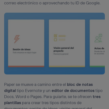
“Administrar Utiq” en la parte inferior de esta página web o
correo electrónico o aprovechando tu ID de Google.
visitando el
portal de privacidad de Utiq
(“consenthub”)
. Para más información, consulta
la
política de privacidad de Utiq
.
Paper se mueve a camino entre el
bloc de notas
digital
tipo Evernote y un
editor de documentos
tipo
Docs, Word o Pages. Para guiarte, se te ofrecen
tres
plantillas
para crear tres tipos distintos de
documentos: sesión de ideas, visión general del