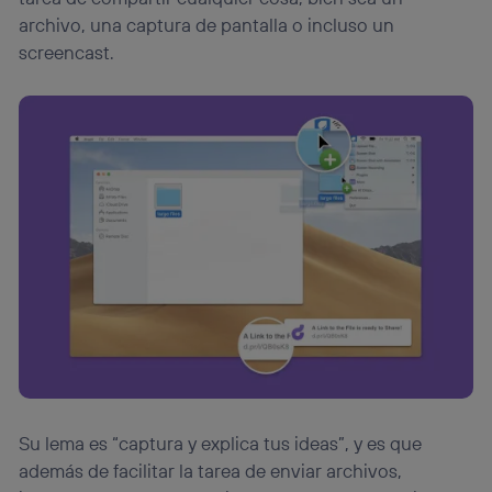
Este identificador se asigna a la conexión de internet, por
archivo, una captura de pantalla o incluso un
lo que cualquier persona que conecte su dispositivo y
consienta el uso de la tecnología recibirá el mismo
screencast.
identificador. Típicamente:
Si utilizas una
conexión de banda ancha
(p. ej., Wi-Fi),
el marketing o análisis se realizará en función de las
actividades de navegación de los miembros del hogar
que hayan dado su consentimiento.
Si utilizas
datos móviles
, el marketing será más
personalizado, ya que se basará únicamente en la
navegación del usuario del móvil.
Puedes gestionar los consentimientos Utiq seleccionando
“Administrar Utiq” en la parte inferior de esta página web o
visitando el
portal de privacidad de Utiq
(“consenthub”)
. Para más información, consulta
la
política de privacidad de Utiq
.
Su lema es “captura y explica tus ideas”, y es que
además de facilitar la tarea de enviar archivos,