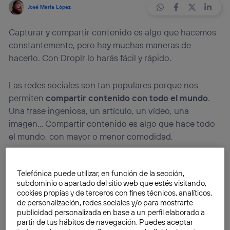
José María López
Capturar y compartir contenido es algo que hacemos
constantemente, pero hay muchas maneras de
hacerlo. Con Droplr lo harás fácil y rápido.
Las redes sociales son tan populares porque nos
permiten
compartir contenido con todo el mundo
.
Una frase ingeniosa, un artículo, un vídeo, una
imagen… Compartir contenido es algo que hace todo
el mundo, con mayor o menor comodidad.
Podemos enviar un correo electrónico, subir un
Telefónica puede utilizar, en función de la sección,
archivo a Dropbox o Google Drive y compartirlo con
subdominio o apartado del sitio web que estés visitando,
un enlace público, hacer una foto con nuestro
cookies propias y de terceros con fines técnicos, analíticos,
smartphone y enviarla por WhatsApp o Mensajes…
de personalización, redes sociales y/o para mostrarte
publicidad personalizada en base a un perfil elaborado a
Hay muchas opciones, y cada día surgen más.
partir de tus hábitos de navegación. Puedes aceptar