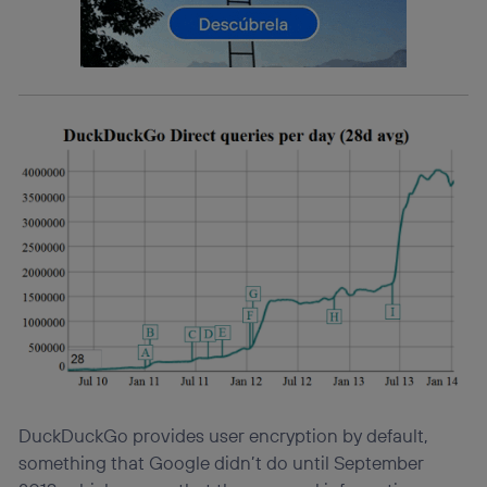
Si utilizas una
conexión de banda ancha
(p. ej., Wi-Fi),
el marketing o análisis se realizará en función de las
actividades de navegación de los miembros del hogar
que hayan dado su consentimiento.
Si utilizas
datos móviles
, el marketing será más
personalizado, ya que se basará únicamente en la
navegación del usuario del móvil.
Puedes gestionar los consentimientos Utiq seleccionando
“Administrar Utiq” en la parte inferior de esta página web o
visitando el
portal de privacidad de Utiq
(“consenthub”)
. Para más información, consulta
la
política de privacidad de Utiq
.
DuckDuckGo provides user encryption by default,
something that Google didn’t do until September