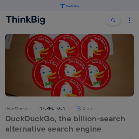
Buscar:
Buscar
Hace 13 años
INTERNET @EN
2 min
DuckDuckGo, the billion-search
alternative search engine