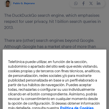
Pablo G. Bejerano
The DuckDuckGo search engine, which emphasises
respect for user privacy, hit 1 billion search queries in
2013.
There are (other) search engines beyond Google.
Although Google has a market share of more than
90% in Europe – its domination is not quite so
overwhelming in the US – brands such as Bing or the
Telefónica puede utilizar, en función de la sección,
‘old’ Yahoo are also well known. But there are other
subdominio o apartado del sitio web que estés visitando,
options apart from those direct rivals. One of the
cookies propias y de terceros con fines técnicos, analíticos,
de personalización, redes sociales y/o para mostrarte
alternatives that is enjoying the most success is
publicidad personalizada en base a un perfil elaborado a
DuckDuckGo
, which
passed the mark of 1 billion
partir de tus hábitos de navegación. Puedes aceptar
searches in 2013
. This search engine is built on a
todas, rechazarlas o configurar su uso individualmente
clicando en el botón correspondiente. Asimismo, podrás
model that prioritises privacy above all, and has
revocar tu consentimiento en cualquier momento desde
become a magnet for users who are concerned with it.
la opción de configuración. Si deseas obtener información
más detallada, consulta nuestra
Política de Cookies
.