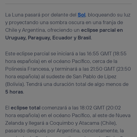
identificador. Típicamente:
Si utilizas una
conexión de banda ancha
(p. ej., Wi-Fi),
La Luna pasará por delante del
Sol
, bloqueando su luz
el marketing o análisis se realizará en función de las
y proyectando una sombra oscura en una franja de
actividades de navegación de los miembros del hogar
que hayan dado su consentimiento.
Chile y Argentina, ofreciendo un
eclipse parcial en
Si utilizas
datos móviles
, el marketing será más
Uruguay, Paraguay, Ecuador y Brasil
.
personalizado, ya que se basará únicamente en la
navegación del usuario del móvil.
Este eclipse parcial se iniciará a las 16:55 GMT (18:55
Puedes gestionar los consentimientos Utiq seleccionando
hora española) en el océano Pacífico, cerca de la
“Administrar Utiq” en la parte inferior de esta página web o
visitando el
portal de privacidad de Utiq
Polinesia Francesa, y terminará a las 21:50 GMT (23:50
(“consenthub”)
. Para más información, consulta
hora española) al sudeste de San Pablo de Lípez
la
política de privacidad de Utiq
.
(Bolivia). Tendrá una duración total de algo menos de
5 horas
.
El
eclipse total
comenzará a las 18:02 GMT (20:02
hora española) en el océano Pacífico, al este de Nueva
Zelanda y llegará a Coquimbo y Atacama (Chile),
pasando después por Argentina, concretamente, la