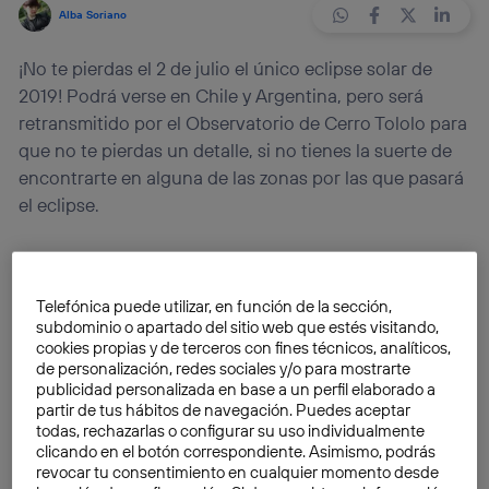
Alba Soriano
¡No te pierdas el 2 de julio el único eclipse solar de
2019! Podrá verse en Chile y Argentina, pero será
retransmitido por el Observatorio de Cerro Tololo para
que no te pierdas un detalle, si no tienes la suerte de
encontrarte en alguna de las zonas por las que pasará
el eclipse.
El próximo
2 de julio
podremos ver un
eclipse de Sol
total
que solo será visible en
Chile y Argentina
.
Telefónica puede utilizar, en función de la sección,
Además de estas localizaciones, podrá verse en un
subdominio o apartado del sitio web que estés visitando,
pequeño atolón coralino del Pacífico central, conocida
cookies propias y de terceros con fines técnicos, analíticos,
de personalización, redes sociales y/o para mostrarte
como
isla de Oeno
. El eclipse se perderá, en gran
publicidad personalizada en base a un perfil elaborado a
parte, en el océano, pero sí que se podrá sentir en
partir de tus hábitos de navegación. Puedes aceptar
Chile y Argentina, cómo el día se convierte en noche
todas, rechazarlas o configurar su uso individualmente
clicando en el botón correspondiente. Asimismo, podrás
durante unos minutos,
según ABC
.
revocar tu consentimiento en cualquier momento desde