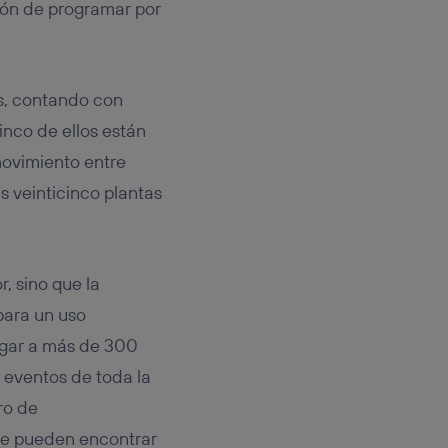
ión de programar por
es, contando con
nco de ellos están
movimiento entre
s veinticinco plantas
r, sino que la
para un uso
rgar a más de 300
 eventos de toda la
ro de
 se pueden encontrar