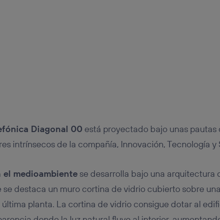
lefónica Diagonal 00
está proyectado bajo unas pautas 
res intrínsecos de la compañía, Innovación, Tecnología y 
 el medioambiente
se desarrolla bajo una arquitectura 
se destaca un muro cortina de vidrio cubierto sobre una 
 última planta. La cortina de vidrio consigue dotar al edif
arencia donde la luz natural fluye al interior, aumentand