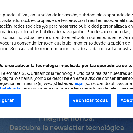
09, en la ciudad de Barcelona se instala uno de los últim
a puede utilizar, en función de la sección, subdominio o apartado del 
guardistas de la capital, instaurando una firma única den
 visitando, cookies propias y de terceros con fines técnicos, analíticos
zación, redes sociales y/o para mostrarte publicidad personalizada e
novadores de Cataluña
.
aborado a partir de tus hábitos de navegación. Puedes aceptar todas, 
r su uso individualmente clicando en el botón correspondiente. Asi
evocar tu consentimiento en cualquier momento desde la opción de
itecto
Enric Massip-Bosch
, el edificio Torre Telefónica
ción. Si deseas obtener información más detallada, consulta nuestra
rporativa de Telefónica en Cataluña, albergando en su i
el grupo e instaurando un referente mundial en centros d
uieres activar la tecnología impulsada por las operadoras de te
 Telefónica S.A., utilizamos la tecnología Utiq para realizar nuestras a
 tecnologías multimedia.
 digital o análisis (como se describe en este aviso de consentimient
egación en nuestra(s) web(s) listadas
aquí
(solo cuando utilizas una
 habilitada
, proporcionada por una de las operadoras de telefonía par
tu consentimiento en cada página web).
igurar
Rechazar todas
Acept
ogía Utiq está diseñada con la privacidad como prioridad ofreciéndot
ogía utiliza un identificador cifrado creado por tu
operadora de tele
o tu dirección IP y otra información de la cuenta de cliente de telec
 a la conexión que utilizas (p. ej., número de teléfono móvil).