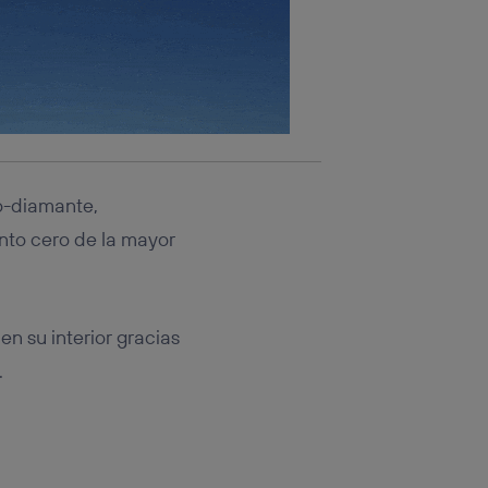
rsona que
tificador.
sis se
 hogar que
sará
n la parte
bo-diamante,
onsenthub”)
.
unto cero de la mayor
n su interior gracias
.