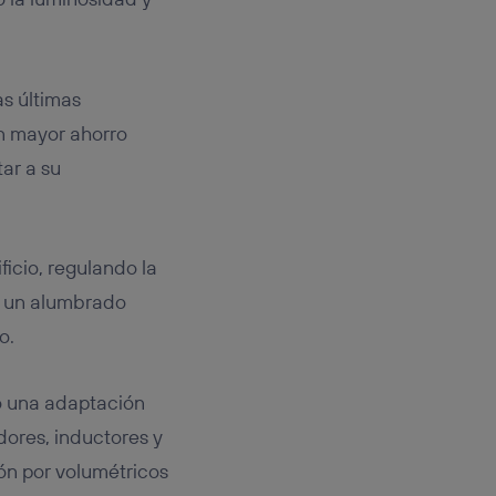
as últimas
un mayor ahorro
ar a su
ficio, regulando la
o un alumbrado
o.
o una adaptación
dores, inductores y
ón por volumétricos