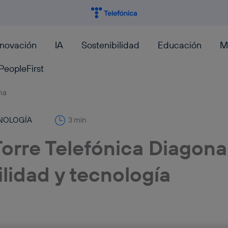
nnovación
IA
Sostenibilidad
Educación
M
PeopleFirst
NOLOGÍA
3 min
Torre Telefónica Diagona
ilidad y tecnología