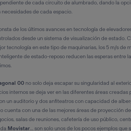
ependiente de cada circuito de alumbrado, dando la opc
es necesidades de cada espacio.
consta de los últimos avances en tecnología de elevador
rolados desde un sistema de visualización de estado. Ci
or tecnología en este tipo de maquinarias, los 5 m/s de 
inteligente de estado-reposo reducen las esperas entre la
imos.
iagonal 00
no solo deja escapar su singularidad al exterio
ios internos se deja ver en las diferentes áreas creadas 
on un auditorio y dos anfiteatros con capacidad de albe
cio cuenta con una de las mejores áreas de proyección de
ocios, salas de reuniones, cafetería de uso público, cent
nda
Movistar
… son solo unos de los pocos ejemplos que