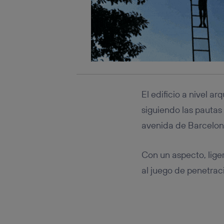
Este iden
conecte s
Típicame
Si util
realiz
hayan 
Si util
únicam
Puedes ge
El edificio a nivel 
inferior 
siguiendo las pautas
Para más 
avenida de Barcelona
Con un aspecto, liger
al juego de penetrac