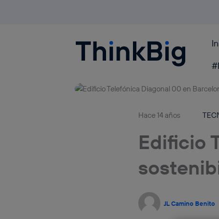
I
Blogthinkbig.com
#
Hace 14 años
TEC
Edificio 
sostenib
JL Camino Benito