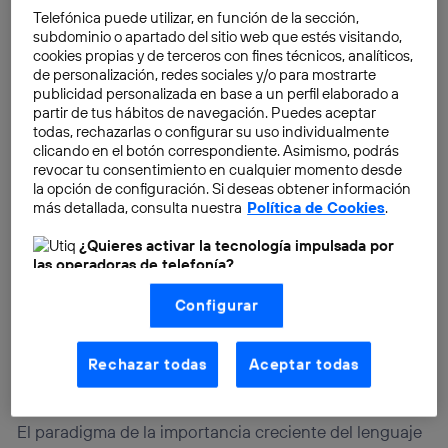
creer todo lo que aparece en la pantalla.
Telefónica puede utilizar, en función de la sección,
subdominio o apartado del sitio web que estés visitando,
cookies propias y de terceros con fines técnicos, analíticos,
de personalización, redes sociales y/o para mostrarte
publicidad personalizada en base a un perfil elaborado a
partir de tus hábitos de navegación. Puedes aceptar
todas, rechazarlas o configurar su uso individualmente
clicando en el botón correspondiente. Asimismo, podrás
revocar tu consentimiento en cualquier momento desde
la opción de configuración. Si deseas obtener información
más detallada, consulta nuestra
Política de Cookies
.
¿Quieres activar la tecnología impulsada por
las operadoras de telefonía?
Nosotros, Telefónica S.A., utilizamos la tecnología Utiq para
Configurar
realizar nuestras acciones de marketing digital o análisis
(como se describe en este aviso de consentimiento)
basadas en tu navegación en nuestra(s) web(s)
listadas
aquí
(solo cuando utilizas una
conexión a
Rechazar todas
Aceptar todas
internet habilitada
, proporcionada por una de las
operadoras de telefonía participantes, y otorgas tu
consentimiento en cada página web).
El paradigma de la importancia creciente del lenguaje
La tecnología Utiq está diseñada con la privacidad como