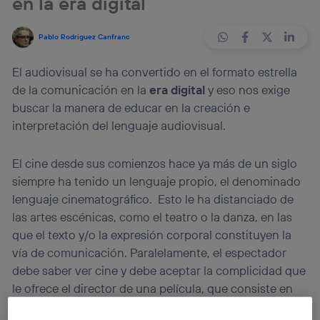
en la era digital
Pablo Rodriguez Canfranc
El audiovisual se ha convertido en el formato estrella
de la comunicación en la
era digital
y eso nos exige
buscar la manera de educar en la creación e
interpretación del lenguaje audiovisual.
El cine desde sus comienzos hace ya más de un siglo
siempre ha tenido un lenguaje propio, el denominado
lenguaje cinematográfico. Esto le ha distanciado de
las artes escénicas, como el teatro o la danza, en las
que el texto y/o la expresión corporal constituyen la
vía de comunicación. Paralelamente, el espectador
debe saber ver cine y debe aceptar la complicidad que
le ofrece el director de una película, que consiste en
que durante la duración de la proyección éste se va a