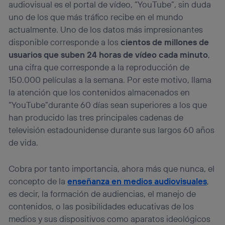
prioridad ofreciéndote elección y control.
audiovisual es el portal de vídeo, “YouTube”, sin duda
uno de los que más tráfico recibe en el mundo
La tecnología utiliza un identificador cifrado creado por tu
operadora de telefonía
, utilizando tu dirección IP y otra
actualmente. Uno de los datos más impresionantes
información de la cuenta de cliente de
disponible corresponde a los
cientos de millones de
telecomunicaciones vinculada a la conexión que utilizas
usuarios que suben 24 horas de vídeo cada minuto
,
(p. ej., número de teléfono móvil).
una cifra que corresponde a la reproducción de
Este identificador se asigna a la conexión de internet, por
lo que cualquier persona que conecte su dispositivo y
150.000 películas a la semana. Por este motivo, llama
consienta el uso de la tecnología recibirá el mismo
la atención que los contenidos almacenados en
identificador. Típicamente:
“YouTube”durante 60 días sean superiores a los que
Si utilizas una
conexión de banda ancha
(p. ej., Wi-Fi),
han producido las tres principales cadenas de
el marketing o análisis se realizará en función de las
televisión estadounidense durante sus largos 60 años
actividades de navegación de los miembros del hogar
que hayan dado su consentimiento.
de vida.
Si utilizas
datos móviles
, el marketing será más
personalizado, ya que se basará únicamente en la
Cobra por tanto importancia, ahora más que nunca, el
navegación del usuario del móvil.
concepto de la
enseñanza en medios audiovisuales
,
Puedes gestionar los consentimientos Utiq seleccionando
es decir, la formación de audiencias, el manejo de
“Administrar Utiq” en la parte inferior de esta página web o
visitando el
portal de privacidad de Utiq
contenidos, o las posibilidades educativas de los
(“consenthub”)
. Para más información, consulta
medios y sus dispositivos como aparatos ideológicos
la
política de privacidad de Utiq
.