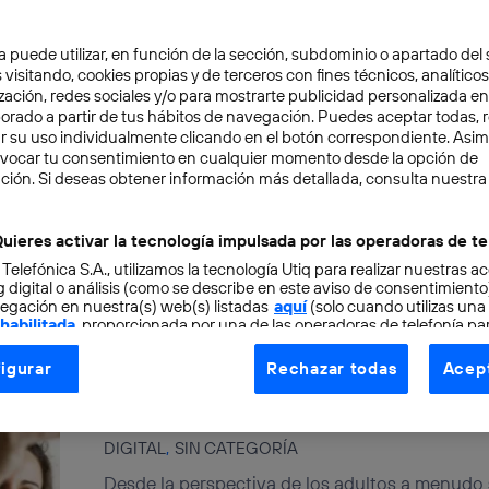
Cuánto tiene de inteligente u
a puede utilizar, en función de la sección, subdominio o apartado del 
 visitando, cookies propias y de terceros con fines técnicos, analíticos
zación, redes sociales y/o para mostrarte publicidad personalizada e
DIGITAL
aborado a partir de tus hábitos de navegación. Puedes aceptar todas, 
r su uso individualmente clicando en el botón correspondiente. Asi
El concepto smart city marca un antes y un des
evocar tu consentimiento en cualquier momento desde la opción de
núcleos urbanos. A grandes rasgos implica utiliz
ción. Si deseas obtener información más detallada, consulta nuestra
Pablo Rodriguez Canfranc
uieres activar la tecnología impulsada por las operadoras de te
 Telefónica S.A., utilizamos la tecnología Utiq para realizar nuestras a
 digital o análisis (como se describe en este aviso de consentimient
egación en nuestra(s) web(s) listadas
aquí
(solo cuando utilizas una
 habilitada
, proporcionada por una de las operadoras de telefonía par
tu consentimiento en cada página web).
Los jóvenes de la era digital:
igurar
Rechazar todas
Acept
ogía Utiq está diseñada con la privacidad como prioridad ofreciéndot
compartir
ogía utiliza un identificador cifrado creado por tu
operadora de tele
o tu dirección IP y otra información de la cuenta de cliente de telec
DIGITAL
SIN CATEGORÍA
 a la conexión que utilizas (p. ej., número de teléfono móvil).
Desde la perspectiva de los adultos a menudo se