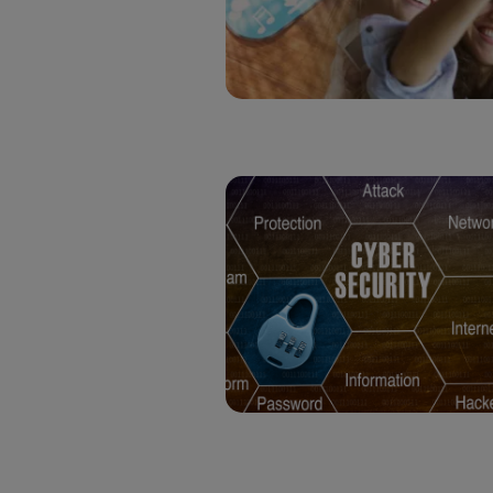
Este iden
conecte s
Típicame
Si util
realiz
hayan 
Si util
únicam
Puedes ge
inferior 
Para más 