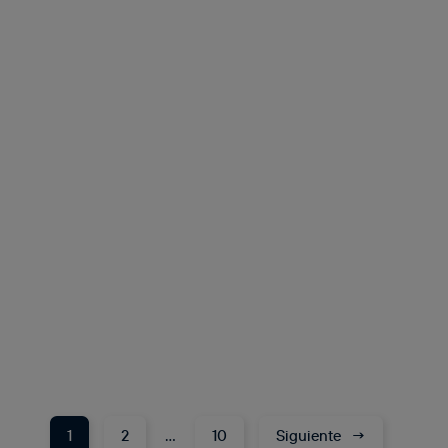
1
2
…
10
Siguiente
→