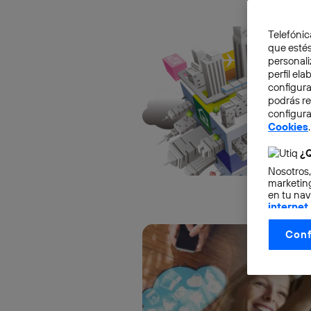
Telefónic
que estés
personali
perfil el
configura
podrás r
configura
Cookies
.
¿Q
Nosotros,
marketing
en tu nav
internet
otorgas 
Conf
La tecnol
control.
La tecnol
utilizand
vinculada