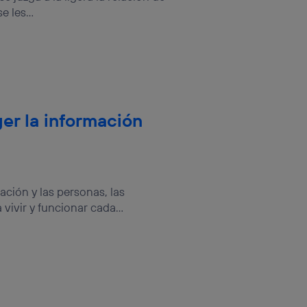
rsona que
 les...
tificador.
sis se
 hogar que
sará
er la información
n la parte
onsenthub”)
.
ación y las personas, las
vivir y funcionar cada...