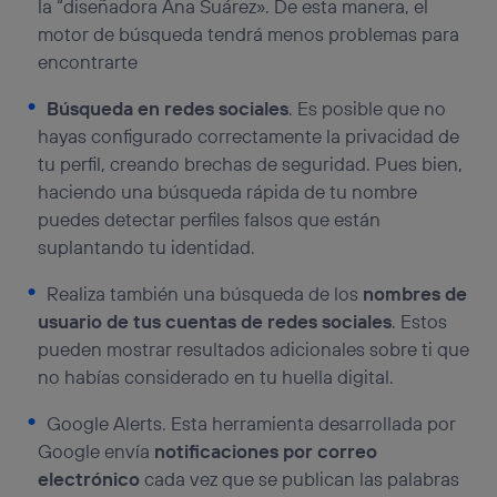
la “diseñadora Ana Suárez». De esta manera, el
(“consenthub”)
. Para más información, consulta
motor de búsqueda tendrá menos problemas para
la
política de privacidad de Utiq
.
encontrarte
Búsqueda en redes sociales
. Es posible que no
hayas configurado correctamente la privacidad de
tu perfil, creando brechas de seguridad. Pues bien,
haciendo una búsqueda rápida de tu nombre
puedes detectar perfiles falsos que están
suplantando tu identidad.
Realiza también una búsqueda de los
nombres de
usuario de tus cuentas de redes sociales
. Estos
pueden mostrar resultados adicionales sobre ti que
no habías considerado en tu huella digital.
Google Alerts. Esta herramienta desarrollada por
Google envía
notificaciones por correo
electrónico
cada vez que se publican las palabras