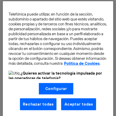
Telefónica puede utilizar, en función de la sección,
subdominio o apartado del sitio web que estés visitando,
cookies propias y de terceros con fines técnicos, analíticos,
de personalización, redes sociales y/o para mostrarte
publicidad personalizada en base a un perfil elaborado a
partir de tus hábitos de navegación. Puedes aceptar
todas, rechazarlas o configurar su uso individualmente
clicando en el botón correspondiente. Asimismo, podrás
revocar tu consentimiento en cualquier momento desde
la opción de configuración. Si deseas obtener información
más detallada, consulta nuestra
Política de Cookies
.
¿Quieres activar la tecnología impulsada por
las operadoras de telefonía?
Nosotros, Telefónica S.A., utilizamos la tecnología Utiq para
Configurar
realizar nuestras acciones de marketing digital o análisis
(como se describe en este aviso de consentimiento)
basadas en tu navegación en nuestra(s) web(s)
listadas
aquí
(solo cuando utilizas una
conexión a
En Internet, pocas cosas caen en el olvido. Con el
Rechazar todas
Aceptar todas
internet habilitada
, proporcionada por una de las
paso de los años, es fácil
recuperar información de
operadoras de telefonía participantes, y otorgas tu
consentimiento en cada página web).