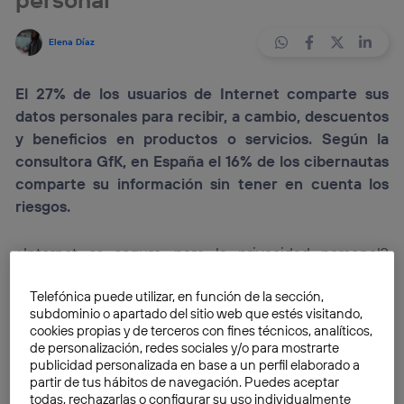
Elena Díaz
El 27% de los usuarios de Internet comparte sus
datos personales para recibir, a cambio, descuentos
y beneficios en productos o servicios. Según la
consultora GfK, en España el 16% de los cibernautas
comparte su información sin tener en cuenta los
riesgos.
¿Internet es seguro para la privacidad personal?
¿Compartes tus datos personales en la Red si, a
Telefónica puede utilizar, en función de la sección,
cambio, obtienes beneficios o recompensas? Con el
subdominio o apartado del sitio web que estés visitando,
objetivo de conocer la opinión de los internautas
cookies propias y de terceros con fines técnicos, analíticos,
respecto a este asunto, la
consultora GfK
ha realizado
de personalización, redes sociales y/o para mostrarte
publicidad personalizada en base a un perfil elaborado a
una
encuesta a 22.000 usuarios de 17 países
partir de tus hábitos de navegación. Puedes aceptar
durante 2016
. El objetivo: identificar su disposición a
todas, rechazarlas o configurar su uso individualmente