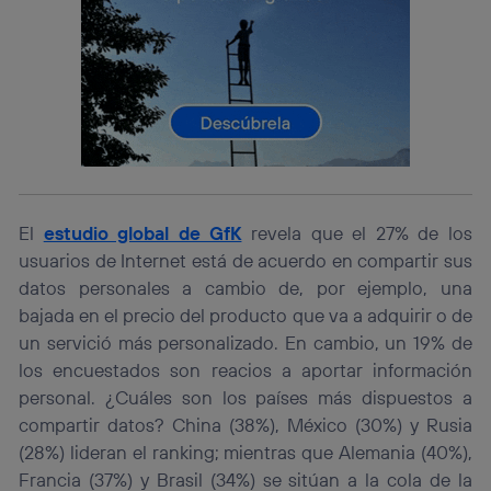
lo que cualquier persona que conecte su dispositivo y
consienta el uso de la tecnología recibirá el mismo
identificador. Típicamente:
Si utilizas una
conexión de banda ancha
(p. ej., Wi-Fi),
el marketing o análisis se realizará en función de las
actividades de navegación de los miembros del hogar
que hayan dado su consentimiento.
Si utilizas
datos móviles
, el marketing será más
personalizado, ya que se basará únicamente en la
navegación del usuario del móvil.
El
estudio global de GfK
revela que el 27% de los
Puedes gestionar los consentimientos Utiq seleccionando
usuarios de Internet está de acuerdo en compartir sus
“Administrar Utiq” en la parte inferior de esta página web o
datos personales a cambio de, por ejemplo, una
visitando el
portal de privacidad de Utiq
bajada en el precio del producto que va a adquirir o de
(“consenthub”)
. Para más información, consulta
la
política de privacidad de Utiq
.
un servició más personalizado. En cambio, un 19% de
los encuestados son reacios a aportar información
personal. ¿Cuáles son los países más dispuestos a
compartir datos? China (38%), México (30%) y Rusia
(28%) lideran el ranking; mientras que Alemania (40%),
Francia (37%) y Brasil (34%) se sitúan a la cola de la