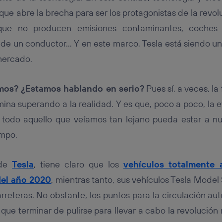
tificador se asigna a la conexión de internet, por lo que cualquier pe
u dispositivo y consienta el uso de la tecnología recibirá el mismo iden
que abre la brecha para ser los protagonistas de la revol
nte:
 que no producen emisiones contaminantes, coche
izas una
conexión de banda ancha
(p. ej., Wi-Fi), el marketing o análi
de un conductor… Y en este marco, Tesla está siendo un
ará en función de las actividades de navegación de los miembros del
dado su consentimiento.
mercado.
izas
datos móviles
, el marketing será más personalizado, ya que se ba
ente en la navegación del usuario del móvil.
mos? ¿Estamos hablando en serio?
Pues sí, a veces, la
stionar los consentimientos Utiq seleccionando “Administrar Utiq” e
de esta página web o visitando el
portal de privacidad de Utiq (“c
rmina superando a la realidad. Y es que, poco a poco, la 
información, consulta la
política de privacidad de Utiq
.
 todo aquello que veíamos tan lejano pueda estar a n
empo.
 de
Tesla
, tiene claro que los
vehículos totalmente
del año 2020
, mientras tanto, sus vehículos Tesla Model
arreteras. No obstante, los puntos para la circulación au
que terminar de pulirse para llevar a cabo la revolución