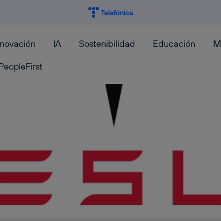
nnovación
IA
Sostenibilidad
Educación
M
PeopleFirst