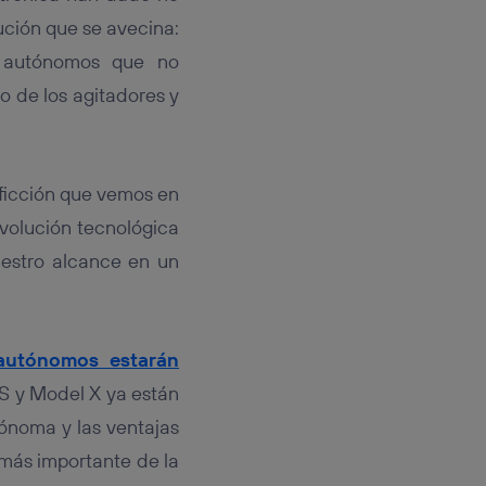
rsona que
tificador.
ución que se avecina:
s autónomos que no
sis se
o de los agitadores y
 hogar que
sará
 ficción que vemos en
n la parte
onsenthub”)
.
evolución tecnológica
uestro alcance en un
 autónomos estarán
 S y Model X ya están
tónoma y las ventajas
 más importante de la