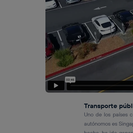
Transporte púb
Uno de los países c
autónomos es Singap
hecho, ha ido ganan