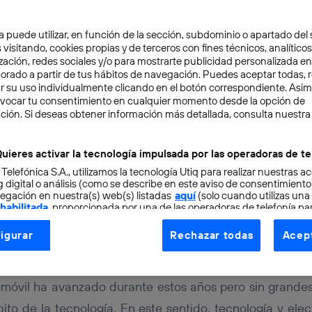
a puede utilizar, en función de la sección, subdominio o apartado del 
 visitando, cookies propias y de terceros con fines técnicos, analíticos
zación, redes sociales y/o para mostrarte publicidad personalizada e
aborado a partir de tus hábitos de navegación. Puedes aceptar todas, 
r su uso individualmente clicando en el botón correspondiente. Asi
evocar tu consentimiento en cualquier momento desde la opción de
ción. Si deseas obtener información más detallada, consulta nuestra
URO
3 min
óvil autónomo, cada ve
uieres activar la tecnología impulsada por las operadoras de te
 Telefónica S.A., utilizamos la tecnología Utiq para realizar nuestras a
 digital o análisis (como se describe en este aviso de consentimient
egación en nuestra(s) web(s) listadas
aquí
(solo cuando utilizas una
 habilitada
, proporcionada por una de las operadoras de telefonía par
tu consentimiento en cada página web).
igurar
Rechazar todas
Acept
ogía Utiq está diseñada con la privacidad como prioridad ofreciéndot
driguez
ogía utiliza un identificador cifrado creado por tu
operadora de tele
o tu dirección IP y otra información de la cuenta de cliente de telec
tomóvil ha avanzado durante estos años pero sin grandes
 a la conexión que utilizas (p. ej., número de teléfono móvil).
bito de la tecnología. En este sentido, tecnología y el