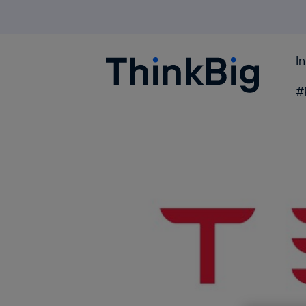
I
Blogthinkbig.com
#