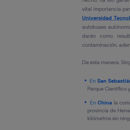
vital importancia pa
Universidad Tecno
autobuses autónomos
darán como result
contaminación, adem
De esta manera, Sing
En
San Sebastiá
Parque Científico 
En
China
la comp
provincia de Henan
kilómetros sin ning