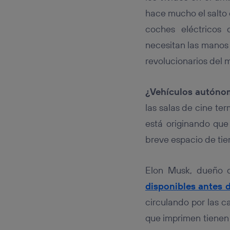
Este iden
conecte s
hace mucho el salto 
Típicame
coches eléctricos
Si util
necesitan las manos 
realiz
hayan 
revolucionarios del 
Si util
únicam
¿Vehículos autóno
Puedes ge
inferior 
las salas de cine te
Para más 
está originando que
breve espacio de ti
Elon Musk, dueño
disponibles antes 
circulando por las c
que imprimen tienen 