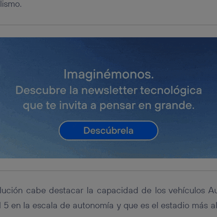
lismo.
lución cabe destacar la capacidad de los vehículos Au
l 5 en la escala de autonomía y que es el estadio más al