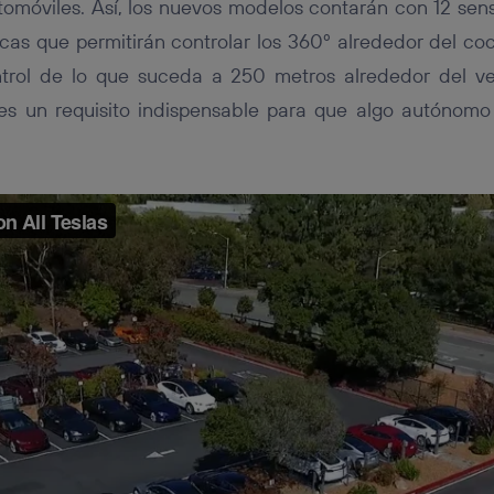
omóviles. Así, los nuevos modelos contarán con 12 sen
cas que permitirán controlar los 360º alrededor del co
ontrol de lo que suceda a 250 metros alrededor del ve
 es un requisito indispensable para que algo autónom