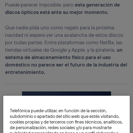
Puede parecer imposible, pero
esta generación de
discos ópticos está ante su mejor momento.
Que nadie pida uno como regalo para la próxima
navidad ni espere ver una avalancha de estos discos
por todas partes. Entre plataformas como Netflix, las
tiendas virtuales de Google y Apple, y la piratería,
un
sistema de almacenamiento físico para el uso
doméstico no parece ser el futuro de la industria del
entretenimiento.
Telefónica puede utilizar, en función de la sección,
subdominio o apartado del sitio web que estés visitando,
cookies propias y de terceros con fines técnicos, analíticos,
de personalización, redes sociales y/o para mostrarte