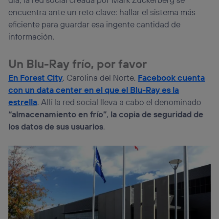
(p. ej., número de teléfono móvil).
encuentra ante un reto clave: hallar el sistema más
Este identificador se asigna a la conexión de internet, por
eficiente para guardar esa ingente cantidad de
lo que cualquier persona que conecte su dispositivo y
información.
consienta el uso de la tecnología recibirá el mismo
identificador. Típicamente:
Un Blu-Ray frío, por favor
Si utilizas una
conexión de banda ancha
(p. ej., Wi-Fi),
el marketing o análisis se realizará en función de las
En Forest City
, Carolina del Norte,
Facebook cuenta
actividades de navegación de los miembros del hogar
con un data center en el que el Blu-Ray es la
que hayan dado su consentimiento.
estrella
. Allí la red social lleva a cabo el denominado
Si utilizas
datos móviles
, el marketing será más
personalizado, ya que se basará únicamente en la
“almacenamiento en frío”
,
la copia de seguridad de
navegación del usuario del móvil.
los datos de sus usuarios
.
Puedes gestionar los consentimientos Utiq seleccionando
“Administrar Utiq” en la parte inferior de esta página web o
visitando el
portal de privacidad de Utiq
(“consenthub”)
. Para más información, consulta
la
política de privacidad de Utiq
.