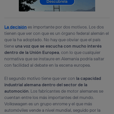
identificador. Típicamente:
Si utilizas una
conexión de banda ancha
(p. ej., Wi-Fi),
el marketing o análisis se realizará en función de las
actividades de navegación de los miembros del hogar
que hayan dado su consentimiento.
La decisión
es importante por dos motivos. Los dos
Si utilizas
datos móviles
, el marketing será más
tienen que ver con que es un órgano federal alemán el
personalizado, ya que se basará únicamente en la
que la ha adoptado. No hay que obviar que el país
navegación del usuario del móvil.
tiene
una voz que se escucha con mucho interés
Puedes gestionar los consentimientos Utiq seleccionando
“Administrar Utiq” en la parte inferior de esta página web o
dentro de la Unión Europea
, con lo que cualquier
visitando el
portal de privacidad de Utiq
normativa que se instaure en Alemania podría saltar
(“consenthub”)
. Para más información, consulta
con facilidad al debate en la escena europea.
la
política de privacidad de Utiq
.
El segundo motivo tiene que ver con
la capacidad
industrial alemana dentro del sector de la
automoción
. Los fabricantes de motor alemanes se
cuentan entre los más importantes del mundo.
Volkswagen es un grupo enrome y el que más
automóviles vende a nivel mundial, seguido por la