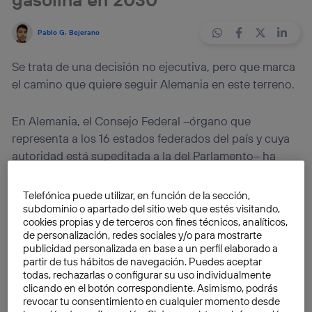
Pablo G. Bejerano
Se trata de una decisión no ejecutiva, pero que marca
el camino que quiere seguir Alemania en este terreno.
En Alemania, el Consejo Federal –órgano que
representa a los 16 estados federados del país y cuya
autoridad está supeditada a la del Parlamento– ha
aprobado una resolución que aboga por
prohibir los
coches de gasolina y diésel para el año 2030
. La
Telefónica puede utilizar, en función de la sección,
decisión no tiene carácter de ley como tal, pero sí
subdominio o apartado del sitio web que estés visitando,
cookies propias y de terceros con fines técnicos, analíticos,
indica la dirección que quiere seguir el país bávaro en
de personalización, redes sociales y/o para mostrarte
lo que se refiere a los coches de combustión interna y
publicidad personalizada en base a un perfil elaborado a
a los eléctricos.
partir de tus hábitos de navegación. Puedes aceptar
todas, rechazarlas o configurar su uso individualmente
clicando en el botón correspondiente. Asimismo, podrás
Y es que una resolución de este tipo no es otra cosa
revocar tu consentimiento en cualquier momento desde