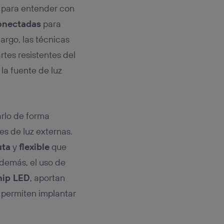
 para entender con
onectadas
para
rgo, las técnicas
rtes resistentes del
la fuente de luz
varlo de forma
es de luz externas.
uta
y
flexible
que
Además, el uso de
hip LED
, aportan
 permiten implantar