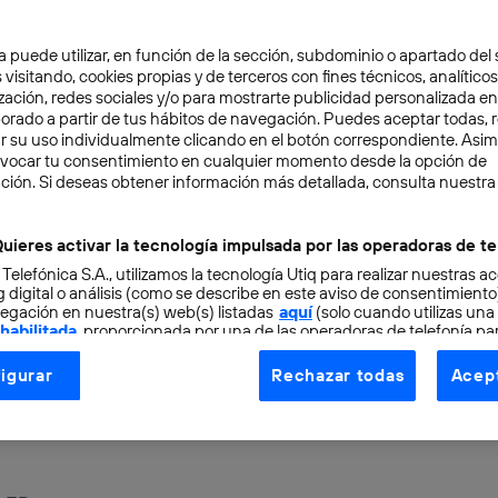
rebral flexible los investigadores han conseguido detect
a puede utilizar, en función de la sección, subdominio o apartado del 
s del dolor para poder controlar su funcionamiento medi
 visitando, cookies propias y de terceros con fines técnicos, analíticos
zación, redes sociales y/o para mostrarte publicidad personalizada e
aborado a partir de tus hábitos de navegación. Puedes aceptar todas, 
r su uso individualmente clicando en el botón correspondiente. Asi
evocar tu consentimiento en cualquier momento desde la opción de
riencia
sensorial
y
emocional
inherente a todos aquellos
ción. Si deseas obtener información más detallada, consulta nuestra
nerviosos central, pero a menudo resulta difícil entend
epción del dolor en los pacientes con dolencias crónica
uieres activar la tecnología impulsada por las operadoras de te
 Telefónica S.A., utilizamos la tecnología Utiq para realizar nuestras a
para tratarlo de forma efectiva. Pero un nuevo
implante fl
 digital o análisis (como se describe en este aviso de consentimient
ntes sobre el origen de la sensación del dolor de muchos
egación en nuestra(s) web(s) listadas
aquí
(solo cuando utilizas una
 habilitada
, proporcionada por una de las operadoras de telefonía par
has dolencias gracias a los
pulsos de luz
que incorpora es
tu consentimiento en cada página web).
igurar
Rechazar todas
Acept
ogía Utiq está diseñada con la privacidad como prioridad ofreciéndot
nalámbrica.
ogía utiliza un identificador cifrado creado por tu
operadora de tele
o tu dirección IP y otra información de la cuenta de cliente de telec
 a la conexión que utilizas (p. ej., número de teléfono móvil).