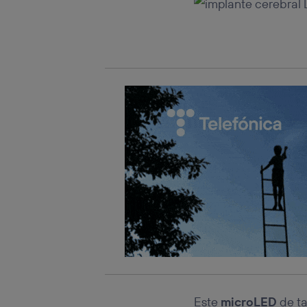
Este iden
conecte s
Típicame
Si util
realiz
hayan 
Si util
únicam
Puedes ge
inferior 
Para más 
Este
microLED
de ta