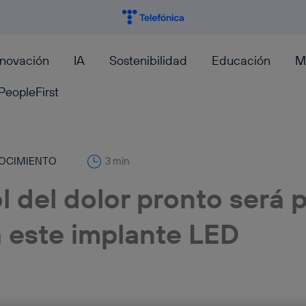
nnovación
IA
Sostenibilidad
Educación
M
PeopleFirst
OCIMIENTO
3 min
l del dolor pronto será 
a este implante LED