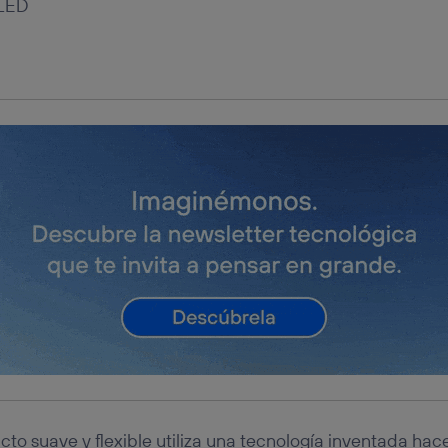
tificador se asigna a la conexión de internet, por lo que cualquier pe
u dispositivo y consienta el uso de la tecnología recibirá el mismo iden
nte:
izas una
conexión de banda ancha
(p. ej., Wi-Fi), el marketing o análi
ará en función de las actividades de navegación de los miembros del
dado su consentimiento.
izas
datos móviles
, el marketing será más personalizado, ya que se ba
ente en la navegación del usuario del móvil.
stionar los consentimientos Utiq seleccionando “Administrar Utiq” e
de esta página web o visitando el
portal de privacidad de Utiq (“c
información, consulta la
política de privacidad de Utiq
.
cto suave y flexible utiliza una tecnología inventada ha