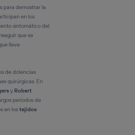
s para demostrar la
rticipan en los
iento sintomático del
nseguir que se
que lleva
os de dolencias
es quirúrgicas. En
ers
y
Robert
argos periodos de
os en los
tejidos