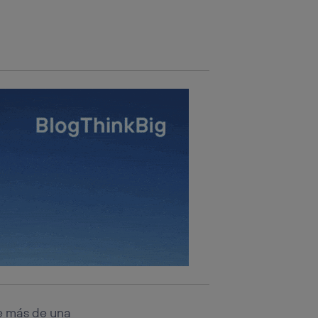
rsona que
tificador.
sis se
 hogar que
sará
n la parte
onsenthub”)
.
ce más de una