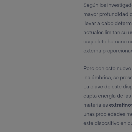
Según los investiga
mayor profundidad c
llevar a cabo deter
actuales limitan su u
esqueleto humano como
externa proporcionad
Pero con este nuevo
inalámbrica, se pres
La clave de este disp
capta energía de las
materiales
extrafino
unas propiedades mec
este dispositivo en c