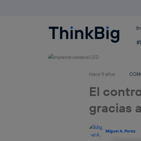
I
Blogthinkbig.com
#
Hace 11 años
CON
El contro
gracias 
Miguel A. Perez