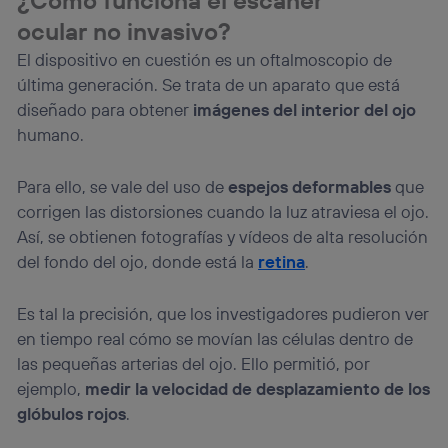
ocular no invasivo?
La tecnología utiliza un identificador cifrado creado por tu
operadora de telefonía
, utilizando tu dirección IP y otra
El dispositivo en cuestión es un oftalmoscopio de
información de la cuenta de cliente de
última generación. Se trata de un aparato que está
telecomunicaciones vinculada a la conexión que utilizas
(p. ej., número de teléfono móvil).
diseñado para obtener
imágenes del interior del ojo
Este identificador se asigna a la conexión de internet, por
humano.
lo que cualquier persona que conecte su dispositivo y
consienta el uso de la tecnología recibirá el mismo
Para ello, se vale del uso de
espejos deformables
que
identificador. Típicamente:
corrigen las distorsiones cuando la luz atraviesa el ojo.
Si utilizas una
conexión de banda ancha
(p. ej., Wi-Fi),
el marketing o análisis se realizará en función de las
Así, se obtienen fotografías y vídeos de alta resolución
actividades de navegación de los miembros del hogar
del fondo del ojo, donde está la
retina
.
que hayan dado su consentimiento.
Si utilizas
datos móviles
, el marketing será más
Es tal la precisión, que los investigadores pudieron ver
personalizado, ya que se basará únicamente en la
navegación del usuario del móvil.
en tiempo real cómo se movían las células dentro de
Puedes gestionar los consentimientos Utiq seleccionando
las pequeñas arterias del ojo. Ello permitió, por
“Administrar Utiq” en la parte inferior de esta página web o
ejemplo,
medir la velocidad de desplazamiento de los
visitando el
portal de privacidad de Utiq
glóbulos rojos
.
(“consenthub”)
. Para más información, consulta
la
política de privacidad de Utiq
.