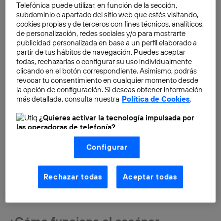
Telefónica puede utilizar, en función de la sección,
subdominio o apartado del sitio web que estés visitando,
cookies propias y de terceros con fines técnicos, analíticos,
de personalización, redes sociales y/o para mostrarte
publicidad personalizada en base a un perfil elaborado a
partir de tus hábitos de navegación. Puedes aceptar
todas, rechazarlas o configurar su uso individualmente
clicando en el botón correspondiente. Asimismo, podrás
revocar tu consentimiento en cualquier momento desde
la opción de configuración. Si deseas obtener información
más detallada, consulta nuestra
Política de Cookies
.
¿Quieres activar la tecnología impulsada por
las operadoras de telefonía?
Nosotros, Telefónica S.A., utilizamos la tecnología Utiq para
Configurar
realizar nuestras acciones de marketing digital o análisis
(como se describe en este aviso de consentimiento)
basadas en tu navegación en nuestra(s) web(s)
Veamos cómo es el mecanismo del escáner
listadas
aquí
(solo cuando utilizas una
conexión a
Rechazar todas
Aceptar todas
ocular para detectar enfermedades y cuáles serán sus
internet habilitada
, proporcionada por una de las
operadoras de telefonía participantes, y otorgas tu
contribuciones a la medicina.
consentimiento en cada página web).
La tecnología Utiq está diseñada con la privacidad como
¿Cómo funciona el escáner
prioridad ofreciéndote elección y control.