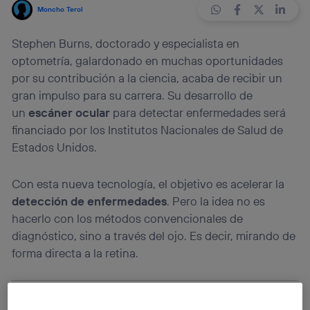
Moncho Terol
Stephen Burns, doctorado y especialista en
optometría, galardonado en muchas oportunidades
por su contribución a la ciencia, acaba de recibir un
gran impulso para su carrera. Su desarrollo de
un
escáner ocular
para detectar enfermedades será
financiado por los Institutos Nacionales de Salud de
Estados Unidos.
Con esta nueva tecnología, el objetivo es acelerar la
detección de enfermedades
. Pero la idea no es
hacerlo con los métodos convencionales de
diagnóstico, sino a través del ojo. Es decir, mirando de
forma directa a la retina.