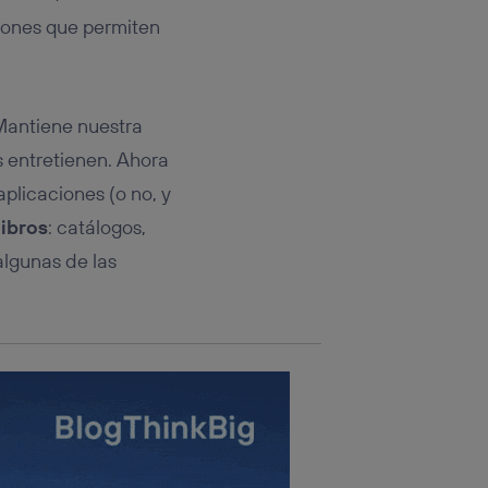
rsona que
tificador.
iones que permiten
sis se
 hogar que
 Mantiene nuestra
sará
 entretienen. Ahora
plicaciones (o no, y
n la parte
onsenthub”)
.
libros
: catálogos,
algunas de las