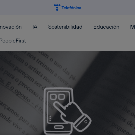
nnovación
IA
Sostenibilidad
Educación
M
PeopleFirst