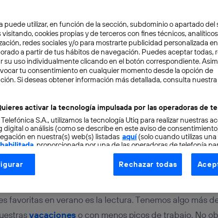
a puede utilizar, en función de la sección, subdominio o apartado del 
 visitando, cookies propias y de terceros con fines técnicos, analíticos
zación, redes sociales y/o para mostrarte publicidad personalizada e
aborado a partir de tus hábitos de navegación. Puedes aceptar todas, 
r su uso individualmente clicando en el botón correspondiente. Asi
evocar tu consentimiento en cualquier momento desde la opción de
VACIÓN
4 min
ción. Si deseas obtener información más detallada, consulta nuestra
gram de los libros: Good
uieres activar la tecnología impulsada por las operadoras de te
 Telefónica S.A., utilizamos la tecnología Utiq para realizar nuestras a
ps para lectores
 digital o análisis (como se describe en este aviso de consentimient
egación en nuestra(s) web(s) listadas
aquí
(solo cuando utilizas una
 habilitada
, proporcionada por una de las operadoras de telefonía par
tu consentimiento en cada página web).
igurar
Rechazar todas
Acept
ogía Utiq está diseñada con la privacidad como prioridad ofreciéndot
ogía utiliza un identificador cifrado creado por tu
operadora de tele
o tu dirección IP y otra información de la cuenta de cliente de telec
es favoritas en verano es la lectura. Tenemos algo más 
 a la conexión que utilizas (p. ej., número de teléfono móvil).
nuestras
vacaciones
o con menos picos de trabajo. No o