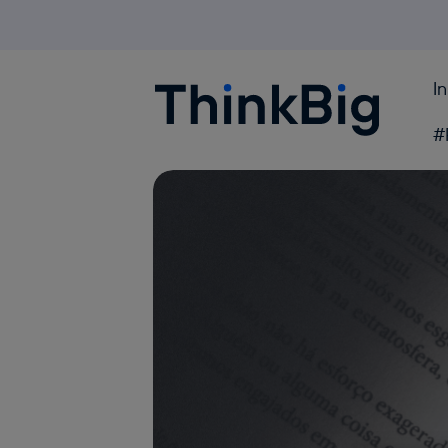
I
Blogthinkbig.com
#