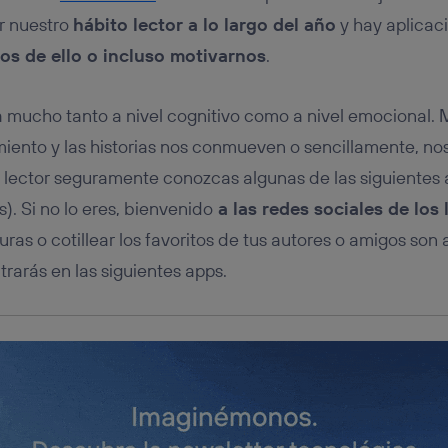
tificador se asigna a la conexión de internet, por lo que cualquier pe
u dispositivo y consienta el uso de la tecnología recibirá el mismo iden
r nuestro
hábito lector a lo largo del año
y hay aplicac
nte:
os de ello o incluso motivarnos
.
izas una
conexión de banda ancha
(p. ej., Wi-Fi), el marketing o análi
ará en función de las actividades de navegación de los miembros del
dado su consentimiento.
a mucho tanto a nivel cognitivo como a nivel emocional.
izas
datos móviles
, el marketing será más personalizado, ya que se ba
ento y las historias nos conmueven o sencillamente, nos
ente en la navegación del usuario del móvil.
o lector seguramente conozcas algunas de las siguientes a
stionar los consentimientos Utiq seleccionando “Administrar Utiq” e
de esta página web o visitando el
portal de privacidad de Utiq (“c
s). Si no lo eres, bienvenido
a las redes sociales de los 
información, consulta la
política de privacidad de Utiq
.
uras o cotillear los favoritos de tus autores o amigos son 
rarás en las siguientes apps.