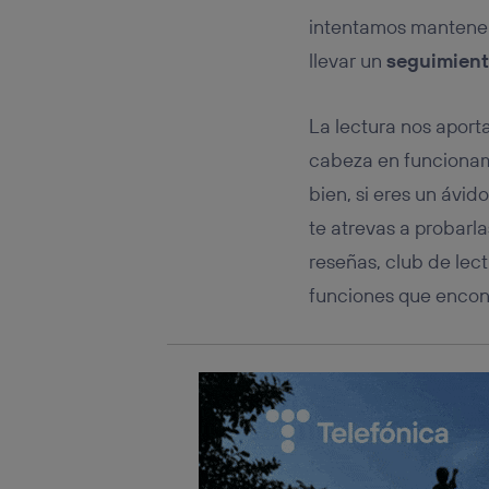
Este iden
conecte s
intentamos mantene
Típicame
llevar un
seguimient
Si util
realiz
hayan 
La lectura nos aport
Si util
cabeza en funcionami
únicam
bien, si eres un ávid
Puedes ge
inferior 
te atrevas a probarla
Para más 
reseñas, club de lect
funciones que encont