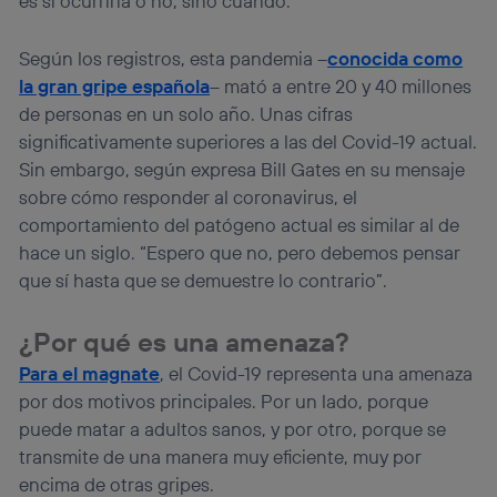
es si ocurriría o no, sino cuándo.
navegación del usuario del móvil.
Puedes gestionar los consentimientos Utiq seleccionando
Según los registros, esta pandemia –
conocida como
“Administrar Utiq” en la parte inferior de esta página web o
visitando el
portal de privacidad de Utiq
la gran gripe española
– mató a entre 20 y 40 millones
(“consenthub”)
. Para más información, consulta
de personas en un solo año. Unas cifras
la
política de privacidad de Utiq
.
significativamente superiores a las del Covid-19 actual.
Sin embargo, según expresa Bill Gates en su mensaje
sobre cómo responder al coronavirus, el
comportamiento del patógeno actual es similar al de
hace un siglo. “Espero que no, pero debemos pensar
que sí hasta que se demuestre lo contrario”.
¿Por qué es una amenaza?
Para el magnate
, el Covid-19 representa una amenaza
por dos motivos principales. Por un lado, porque
puede matar a adultos sanos, y por otro, porque se
transmite de una manera muy eficiente, muy por
encima de otras gripes.