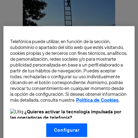
Telefónica puede utilizar, en función de la sección,
subdominio o apartado del sitio web que estés visitando,
El magnate americano, como filántropo y persona
cookies propias y de terceros con fines técnicos, analíticos,
influyente, ha querido compartir su opinión sobre lo
de personalización, redes sociales y/o para mostrarte
que está sucediendo, realizando una serie de
publicidad personalizada en base a un perfil elaborado a
partir de tus hábitos de navegación. Puedes aceptar
propuestas que, a su juicio, solucionarían de una
todas, rechazarlas o configurar su uso individualmente
manera más rápida el problema. Las ha publicado
en
clicando en el botón correspondiente. Asimismo, podrás
una entrada dentro de su blog y página web,
Gates
revocar tu consentimiento en cualquier momento desde
Notes
, que utiliza de forma habitual como espacio de
la opción de configuración. Si deseas obtener información
más detallada, consulta nuestra
Política de Cookies
.
reflexión. Aunque, sorprendentemente, ya
advirtió
hace años que no estamos preparados para una
¿Quieres activar la tecnología impulsada por
epidemia. Por este acierto visionario, deberíamos
las operadoras de telefonía?
concederle un poco de crédito, al menos.
Nosotros, Telefónica S.A., utilizamos la tecnología Utiq para
Configurar
realizar nuestras acciones de marketing digital o análisis
(como se describe en este aviso de consentimiento)