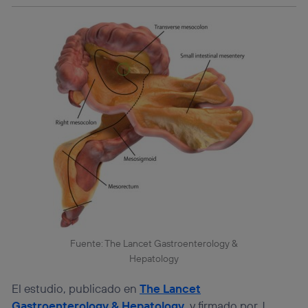
Si utilizas una
conexión de banda ancha
(p. ej., Wi-Fi),
el marketing o análisis se realizará en función de las
actividades de navegación de los miembros del hogar
que hayan dado su consentimiento.
Si utilizas
datos móviles
, el marketing será más
personalizado, ya que se basará únicamente en la
navegación del usuario del móvil.
Puedes gestionar los consentimientos Utiq seleccionando
“Administrar Utiq” en la parte inferior de esta página web o
visitando el
portal de privacidad de Utiq
(“consenthub”)
. Para más información, consulta
la
política de privacidad de Utiq
.
Fuente: The Lancet Gastroenterology &
Hepatology
El estudio, publicado en
The Lancet
Gastroenterology & Hepatology
, y firmado por J.