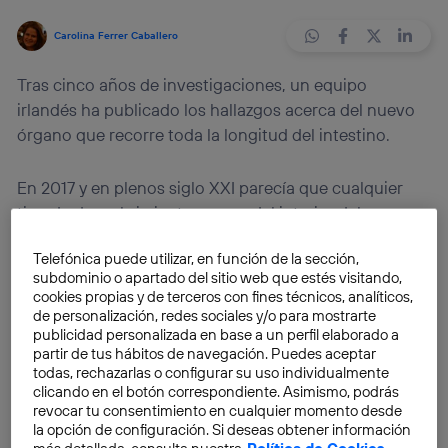
Carolina Ferrer Caballero
Tras cinco años de investigaciones, un equipo
irlandés ha publicado los hallazgos acerca del nuevo
órgano que recorre toda la longitud del intestino.
En 2017 y en plenos siglo XXI parecía que cualquier
tipo de descubrimiento acerca del interior del cuerpo
humano era casi imposible. Sin embargo, un equipo
Telefónica puede utilizar, en función de la sección,
de investigadores del Hospital Universitario de Limerik
subdominio o apartado del sitio web que estés visitando,
(Irlanda) ha designado que el
mesenterio
es un nuevo
cookies propias y de terceros con fines técnicos, analíticos,
órgano en nuestra anatomía.
de personalización, redes sociales y/o para mostrarte
publicidad personalizada en base a un perfil elaborado a
partir de tus hábitos de navegación. Puedes aceptar
El mesenterio ya era conocido por la comunidad
todas, rechazarlas o configurar su uso individualmente
científica como una serie de pliegues dobles en el
clicando en el botón correspondiente. Asimismo, podrás
revocar tu consentimiento en cualquier momento desde
peritoneo, que es la membrana que cubre el intestino.
la opción de configuración. Si deseas obtener información
Sin embargo, ahora se ha conseguido averiguar que
más detallada, consulta nuestra
Política de Cookies
.