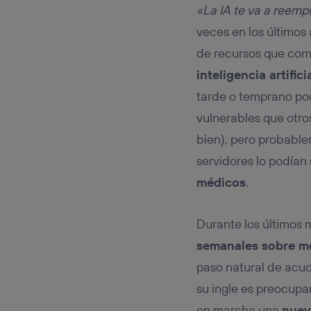
Este iden
«La IA te va a reemp
conecte s
Típicame
veces en los últimos
Si util
de recursos que com
realiz
inteligencia artific
hayan 
Si util
tarde o temprano pod
únicam
vulnerables que otro
Puedes ge
inferior 
bien), pero probabl
Para más 
servidores lo podían 
médicos
.
Durante los últimos
semanales sobre me
paso natural de acud
su ingle es preocupa
en marcha una
nuev