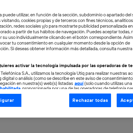
a puede utilizar, en función de la sección, subdominio o apartado del 
 visitando, cookies propias y de terceros con fines técnicos, analíticos
zación, redes sociales y/o para mostrarte publicidad personalizada e
aborado a partir de tus hábitos de navegación. Puedes aceptar todas, 
r su uso individualmente clicando en el botón correspondiente. Asi
evocar tu consentimiento en cualquier momento desde la opción de
ACIÓN
7 min
ción. Si deseas obtener información más detallada, consulta nuestra
 ChatGPT Health abre u
uieres activar la tecnología impulsada por las operadoras de te
 Telefónica S.A., utilizamos la tecnología Utiq para realizar nuestras a
o, ¿qué opinan realmente
 digital o análisis (como se describe en este aviso de consentimient
egación en nuestra(s) web(s) listadas
aquí
(solo cuando utilizas una
 habilitada
, proporcionada por una de las operadoras de telefonía par
?
tu consentimiento en cada página web).
igurar
Rechazar todas
Acept
ogía Utiq está diseñada con la privacidad como prioridad ofreciéndot
ogía utiliza un identificador cifrado creado por tu
operadora de tele
o tu dirección IP y otra información de la cuenta de cliente de telec
 a la conexión que utilizas (p. ej., número de teléfono móvil).