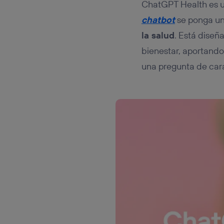
ChatGPT Health es u
chatbot
se ponga un
la salud
. Está diseñ
bienestar, aportand
una pregunta de cará