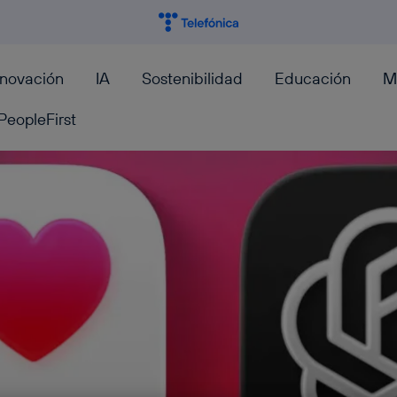
nnovación
IA
Sostenibilidad
Educación
M
PeopleFirst