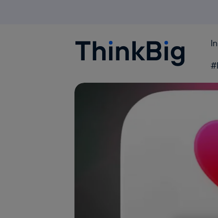
I
Blogthinkbig.com
#