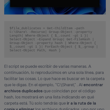
$file_dublicates = Get-ChildItem –path 
C:\Share\ -Recurse| Group-Object -property 
Length| Where-Object { $_.count -gt 1 }| 
Select-Object –Expand Group| Get-FileHash | 
Group-Object -property hash | Where-Object { 
$_.count -gt 1 }| ForEach-Object { $_.group | 
Select-Object Path, Hash }
El script se puede escribir de varias maneras. A
continuación, lo reproducimos en una sola línea, para
facilitar las cosas. Lo que hace es buscar en la carpeta
que le digas. En el ejemplo, “C:\Share\” . Al
encontrar
archivos duplicados
que coincidan por el código
hash, los mostrará en una lista indicando en qué
carpeta está. Tú solo tendrás que
ir a la ruta de la
copia y eliminar
los archivos duplicados, uno por uno.