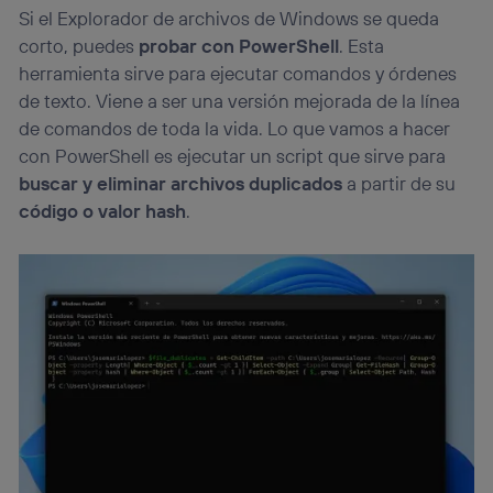
Si el Explorador de archivos de Windows se queda
corto, puedes
probar con PowerShell
. Esta
herramienta sirve para ejecutar comandos y órdenes
de texto. Viene a ser una versión mejorada de la línea
de comandos de toda la vida. Lo que vamos a hacer
con PowerShell es ejecutar un script que sirve para
buscar y eliminar archivos duplicados
a partir de su
código o valor hash
.