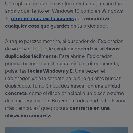
Una aplicación que ha evolucionado mucho con los
Si utilizas
datos móviles
, el marketing será más
años y que, tanto en Windows 10 como en Windows
personalizado, ya que se basará únicamente en la
navegación del usuario del móvil.
11,
ofrecen muchas funciones
para
encontrar
cualquier cosa que guardes
en tu ordenador.
Puedes gestionar los consentimientos Utiq seleccionando
“Administrar Utiq” en la parte inferior de esta página web o
visitando el
portal de privacidad de Utiq
Aunque parezca mentira, el buscador del Explorador
(“consenthub”)
. Para más información, consulta
la
política de privacidad de Utiq
.
de Archivos te puede ayudar a
encontrar archivos
duplicados fácilmente
. Para abrir el Explorador,
puedes buscarlo en el menú Inicio o, directamente,
pulsar las
teclas Windows y E
. Una vez en el
Explorador, ve a la carpeta en la que quieres buscar
duplicados. También puedes
buscar en una unidad
concreta
, como el disco principal o un disco externo
de almacenamiento. Buscar en todas partes te llevará
más tiempo, así que procura
centrarte en una
ubicación concreta
.