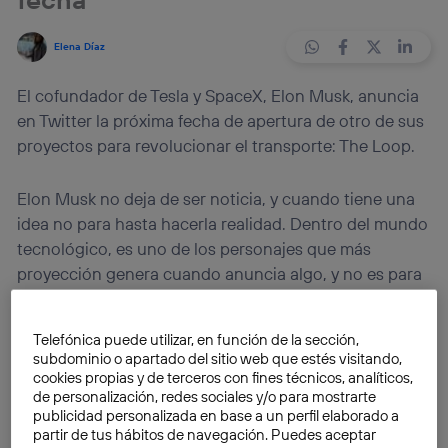
Elena Díaz
El cofundador de Tesla y SpaceX, Elon Musk, anuncia
en Twitter la próxima fecha de apertura de otro de sus
proyectos para revolucionar el transporte: The Loop.
Elon Musk no deja de ser noticia, y cuando tiene una
idea no para hasta hacerla realidad. Dentro del mundo
tecnológico, es uno de los personajes que más
proyección genera cuando anuncia algo, y no es para
menos. Algunas de sus ideas, tan desafiantes como
disruptivas, han marcado el curso del mercado.
Telefónica puede utilizar, en función de la sección,
subdominio o apartado del sitio web que estés visitando,
Desde la fundación de
Paypal
, Elon Musk ha
cookies propias y de terceros con fines técnicos, analíticos,
de personalización, redes sociales y/o para mostrarte
desarrollado
proyectos futuristas
para revolucionar
publicidad personalizada en base a un perfil elaborado a
el transporte como
Tesla
,
SpaceX
o
The Boring
partir de tus hábitos de navegación. Puedes aceptar