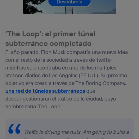
Este identificador se asigna a la conexión de internet, por
lo que cualquier persona que conecte su dispositivo y
consienta el uso de la tecnología recibirá el mismo
identificador. Típicamente:
Si utilizas una
conexión de banda ancha
(p. ej., Wi-Fi),
‘The Loop’: el primer túnel
el marketing o análisis se realizará en función de las
actividades de navegación de los miembros del hogar
subterráneo completado
que hayan dado su consentimiento.
El año pasado, Elon Musk compartía una nueva idea
Si utilizas
datos móviles
, el marketing será más
con el resto de la sociedad a través de Twitter
personalizado, ya que se basará únicamente en la
navegación del usuario del móvil.
mientras se encontraba en uno de los múltiples
atascos diarios de Los Ángeles (EE.UU.). Su próximo
Puedes gestionar los consentimientos Utiq seleccionando
“Administrar Utiq” en la parte inferior de esta página web o
objetivo era crear, a través de The Boring Company,
visitando el
portal de privacidad de Utiq
una red de túneles subterráneos
que
(“consenthub”)
. Para más información, consulta
descongestionaran el tráfico de la ciudad, cuyo
la
política de privacidad de Utiq
.
nombre sería ‘The Loop’.
Traffic is driving me nuts. Am going to build a